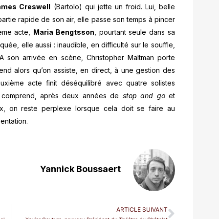
ames Creswell
(Bartolo) qui jette un froid. Lui, belle
partie rapide de son air, elle passe son temps à pincer
ième acte,
Maria Bengtsson
, pourtant seule dans sa
e, elle aussi : inaudible, en difficulté sur le souffle,
A son arrivée en scène, Christopher Maltman porte
nd alors qu’on assiste, en direct, à une gestion des
xième acte finit déséquilibré avec quatre solistes
’on comprend, après deux années de
stop and go
et
ix, on reste perplexe lorsque cela doit se faire au
entation.
Yannick Boussaert
ARTICLE SUIVANT