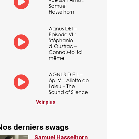
Samuel
Hasselhorn
Agnus DEI –
Episode VI :
Stéphanie
d’Oustrac –
Connais-toi toi
même
AGNUS D.E.I. –
ép. V – Aliette de
Laleu – The
Sound of Silence
Voir plus
Nos derniers swags
Samuel Hasselhorn,