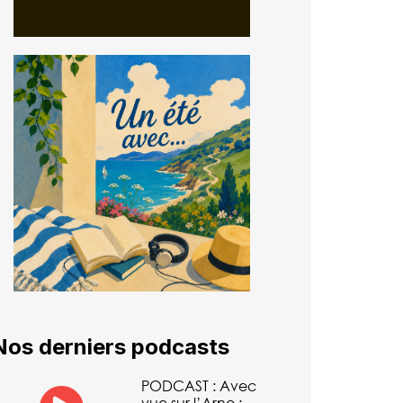
Nos derniers podcasts
PODCAST : Avec
vue sur l’Arno :