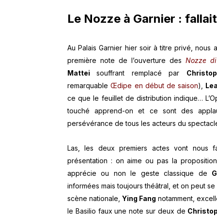
Le Nozze à Garnier : fallait
Au Palais Garnier hier soir à titre privé, nous
première note de l’ouverture des
Nozze di
Mattei
souffrant remplacé par
Christo
remarquable
Œdipe en début de saison
),
Le
ce que le feuillet de distribution indique… L’
touché apprend-on et ce sont des applaud
persévérance de tous les acteurs du spectacl
Las, les deux premiers actes vont nous fa
présentation : on aime ou pas la propositi
apprécie ou non le geste classique de
G
informées mais toujours théâtral, et on peut se
scène nationale,
Ying Fang
notamment, excelle
le Basilio faux une note sur deux de
Christo