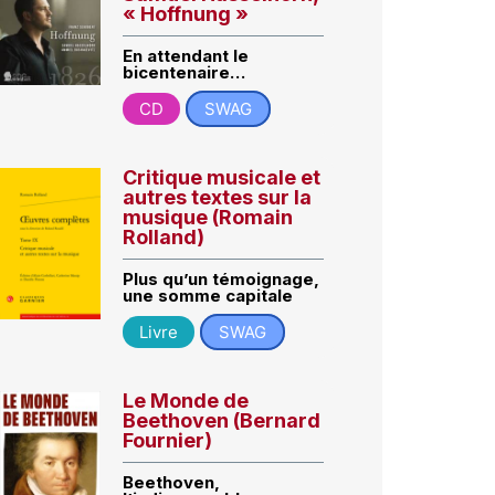
« Hoffnung »
En attendant le
bicentenaire…
CD
SWAG
Critique musicale et
autres textes sur la
musique (Romain
Rolland)
Plus qu’un témoignage,
une somme capitale
Livre
SWAG
Le Monde de
Beethoven (Bernard
Fournier)
Beethoven,