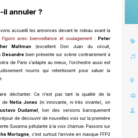
-il annuler ?
 avons accueilli les annonces devant le rideau avant la
 Figaro
avec bienveillance et soulagement
:
Peter
pher Maltman
(excellent Don Juan du circuit,
a Desandre
bien présente sur scène contrairement à
Opéra de Paris s’adapte au mieux, l’orchestre aussi est
issement nourris qui retentissent pour saluer la
e.
ire déchanter. Ce n’est pas tant la qualité de la
on de
Netia Jones
(ni innovante, ni très vivante), on
ustavo Dudamel
, loin des versions baroquement
 réjouir de découvrir de nouvelles voix sur la première
nte Susanna pétulante à la voix charnue. Passons sur
phe Mortagne
, c’est surtout l’arrivée en masque FFP2