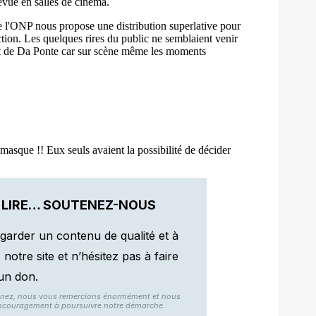
 LIRE… SOUTENEZ-NOUS
garder un contenu de qualité et à
otre site et n’hésitez pas à faire
un don.
nnez, nous vous remercions énormément et nous
ncouragement à poursuivre notre démarche.