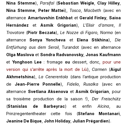
Nina Stemme
),
Parsifal
(
Sebastian Weigle
,
Clay Hilley
,
Nina Stemme
,
Peter Mattei
),
Tosca
,
Macbeth
(avec en
alternance
Amartuvshin Enkhbat
et
Gerald Finley
,
Saioa
Hernández
et
Asmik Grigorian
),
L’Elisir d’amore
,
Il
Trovatore
(
Piotr
Beczała
),
Le Nozze di Figaro
,
Norma
(en
alternance
Sonya Yoncheva
et
Elena Stikhina
),
Die
Entfürhung aus dem Serail
, Turandot (avec en alternance
Olga Maslova
et
Sondra Radvanovsky
,
Jonas Kaufmann
et
Yonghoon Lee
: fromage
ou
dessert, donc,
pour une
version qui s’arrête après la mort de Liù
),
Carmen
(
Aigul
Akhmetshina
),
La Cenerentola
(dans l’antique production
de
Jean-Pierre Ponnelle
),
Fidelio
,
Rusalka
(avec en
alternance
Svetlana Aksenova
et
Asmik Grigorian
, pour
sa troisième production de la saison !),
Der
Freischütz
(
Stanislas de Barbeyrac
) et enfin
Alcina
, au
Prinzregententheater cette fois (
Stefano Montanari
,
Jeanine De Bique
,
John Holiday
,
Julian Prégardien
).