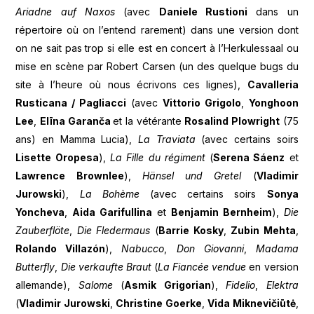
Ariadne auf Naxos
(avec
Daniele Rustioni
dans un
répertoire où on l’entend rarement) dans une version dont
on ne sait pas trop si elle est en concert à l’Herkulessaal ou
mise en scène par Robert Carsen (un des quelque bugs du
site à l’heure où nous écrivons ces lignes),
Cavalleria
Rusticana / Pagliacci
(avec
Vittorio Grigolo
,
Yonghoon
Lee
,
Elīna Garanča
et la vétérante
Rosalind Plowright
(75
ans) en Mamma Lucia),
La Traviata
(avec certains soirs
Lisette Oropesa
),
La
Fille du régiment
(
Serena Sáenz
et
Lawrence Brownlee
),
Hänsel und Gretel
(
Vladimir
Jurowski
),
La Bohème
(avec certains soirs
Sonya
Yoncheva
,
Aida Garifullina
et
Benjamin Bernheim
),
Die
Zauberflöte
,
Die Fledermaus
(
Barrie Kosky
,
Zubin Mehta
,
Rolando Villazón
),
Nabucco
,
Don Giovanni
,
Madama
Butterfly
,
Die
verkaufte Braut
(
La Fiancée vendue
en version
allemande),
Salome
(
Asmik Grigorian
),
Fidelio
,
Elektra
(
Vladimir Jurowski
,
Christine Goerke
,
Vida Miknevičiūtė
,