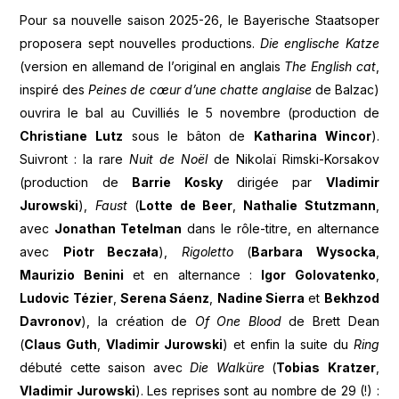
Pour sa nouvelle saison 2025-26, le Bayerische Staatsoper
proposera sept nouvelles productions.
Die englische Katze
(version en allemand de l’original en anglais
The English cat
,
inspiré des
Peines de cœur d’une chatte anglaise
de Balzac)
ouvrira le bal au Cuvilliés le 5 novembre (production de
Christiane Lutz
sous le bâton de
Katharina Wincor
).
Suivront : la rare
Nuit de Noël
de Nikolaï Rimski-Korsakov
(production de
Barrie Kosky
dirigée par
Vladimir
Jurowski
),
Faust
(
Lotte de Beer
,
Nathalie Stutzmann
,
avec
Jonathan Tetelman
dans le rôle-titre, en alternance
avec
Piotr Beczała
),
Rigoletto
(
Barbara Wysocka
,
Maurizio Benini
et en alternance :
Igor Golovatenko
,
Ludovic Tézier
,
Serena Sáenz
,
Nadine Sierra
et
Bekhzod
Davronov
), la création de
Of One Blood
de Brett Dean
(
Claus Guth
,
Vladimir Jurowski
) et enfin la suite du
Ring
débuté cette saison avec
Die Walküre
(
Tobias
Kratzer
,
Vladimir Jurowski
). Les reprises sont au nombre de 29 (!) :