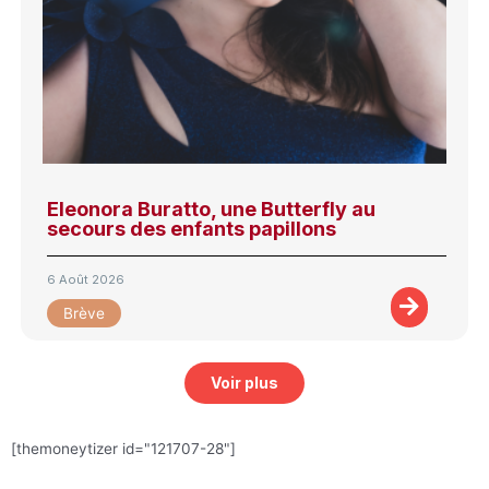
Eleonora Buratto, une Butterfly au
secours des enfants papillons
6 Août 2026
Brève
Voir plus
[themoneytizer id="121707-28"]