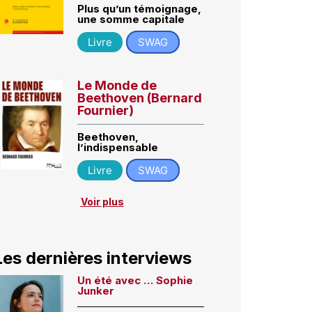
Plus qu’un témoignage,
une somme capitale
Livre
SWAG
Le Monde de
Beethoven (Bernard
Fournier)
Beethoven,
l’indispensable
Livre
SWAG
Voir plus
Les dernières interviews
Un été avec … Sophie
Junker