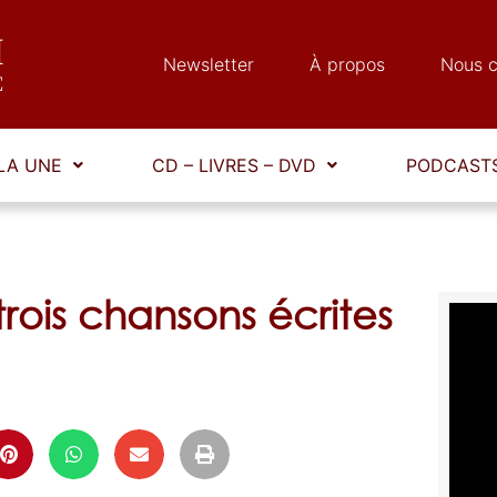
Newsletter
À propos
Nous c
LA UNE
CD – LIVRES – DVD
PODCASTS
trois chansons écrites