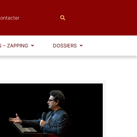
ontacter
 – ZAPPING
DOSSIERS