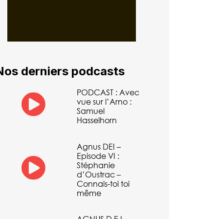
Nos derniers podcasts
PODCAST : Avec
vue sur l’Arno :
Samuel
Hasselhorn
Agnus DEI –
Episode VI :
Stéphanie
d’Oustrac –
Connais-toi toi
même
AGNUS D.E.I. –