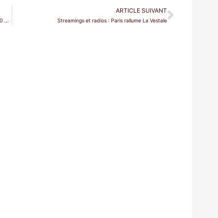
ARTICLE SUIVANT
Gregory Kunde, un cadeau d’anniversaire original pour ses 70 ans
Streamings et radios : Paris rallume La Vestale