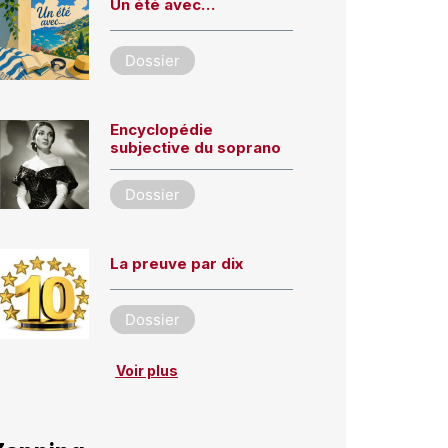
Un été avec…
Dossier
Encyclopédie
subjective du soprano
Dossier
La preuve par dix
Dossier
Voir plus