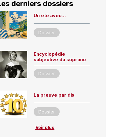
Les derniers dossiers
Un été avec…
Dossier
Encyclopédie
subjective du soprano
Dossier
La preuve par dix
Dossier
Voir plus