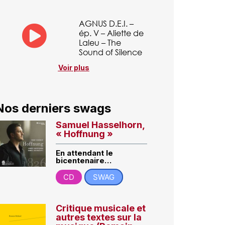
AGNUS D.E.I. –
ép. V – Aliette de
Laleu – The
Sound of Silence
Voir plus
Nos derniers swags
Samuel Hasselhorn,
« Hoffnung »
En attendant le
bicentenaire…
CD
SWAG
Critique musicale et
autres textes sur la