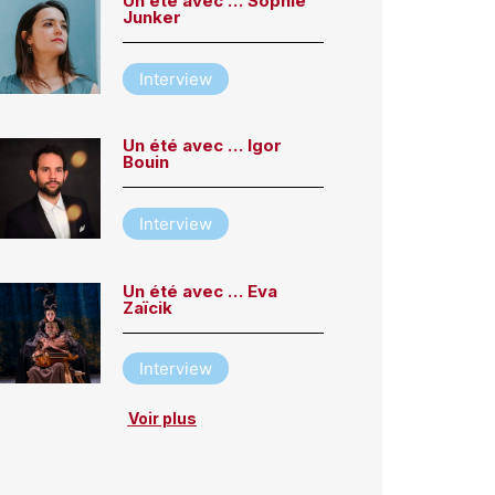
Un été avec … Sophie
Junker
Interview
Un été avec … Igor
Bouin
Interview
Un été avec … Eva
Zaïcik
Interview
Voir plus