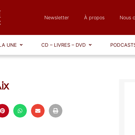
Newsletter
À propos
Nous c
LA UNE
CD – LIVRES – DVD
PODCASTS
ix