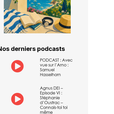
Nos derniers podcasts
PODCAST : Avec
vue sur l’Arno :
Samuel
Hasselhorn
Agnus DEI –
Episode VI :
Stéphanie
d’Oustrac –
Connais-toi toi
même