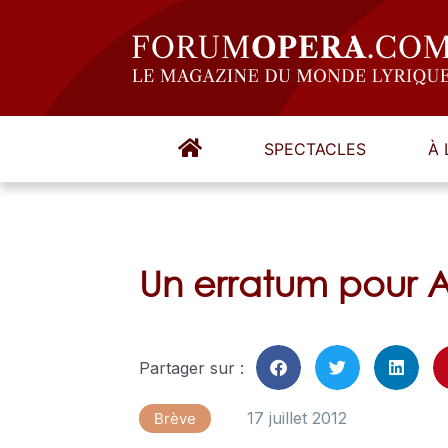
SPECTACLES
À 
Un erratum pour A
Partager sur :
17 juillet 2012
Brève