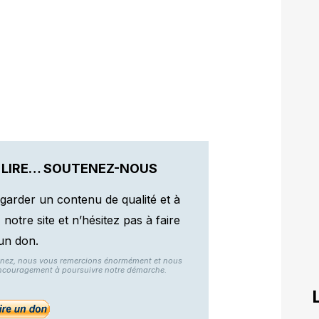
 LIRE… SOUTENEZ-NOUS
garder un contenu de qualité et à
otre site et n’hésitez pas à faire
un don.
nnez, nous vous remercions énormément et nous
ncouragement à poursuivre notre démarche.