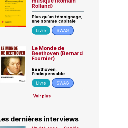
musique (Romain
Rolland)
Plus qu’un témoignage,
une somme capitale
Livre
SWAG
Le Monde de
Beethoven (Bernard
Fournier)
Beethoven,
l’indispensable
Livre
SWAG
Voir plus
Les dernières interviews