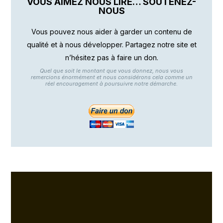
VOUS AIMEZ NOUS LIRE… SOUTENEZ-
NOUS
Vous pouvez nous aider à garder un contenu de
qualité et à nous développer. Partagez notre site et
n’hésitez pas à faire un don.
Quel que soit le montant que vous donnez, nous vous
remercions énormément et nous considérons cela comme un
réel encouragement à poursuivre notre démarche.