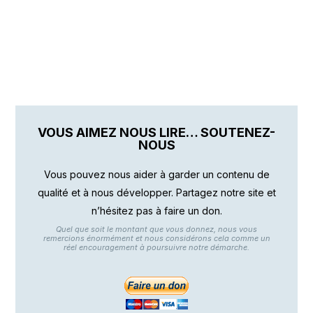
VOUS AIMEZ NOUS LIRE… SOUTENEZ-
NOUS
Vous pouvez nous aider à garder un contenu de
qualité et à nous développer. Partagez notre site et
n’hésitez pas à faire un don.
Quel que soit le montant que vous donnez, nous vous
remercions énormément et nous considérons cela comme un
réel encouragement à poursuivre notre démarche.