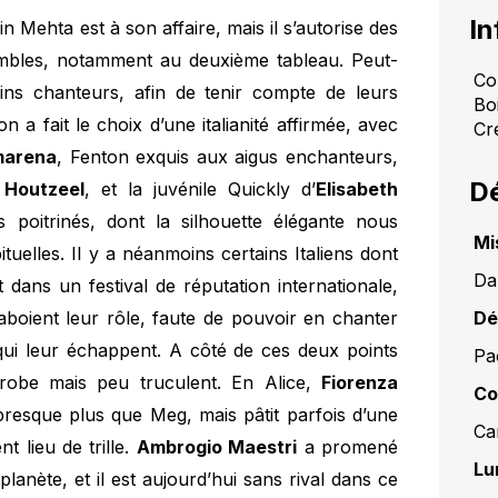
In
 Mehta est à son affaire, mais il s’autorise des
embles, notamment au deuxième tableau. Peut-
Com
tains chanteurs, afin de tenir compte de leurs
Bo
on a fait le choix d’une italianité affirmée, avec
Cr
marena
, Fenton exquis aux aigus enchanteurs,
Dé
 Houtzeel
, et la juvénile Quickly d’
Elisabeth
 poitrinés, dont la silhouette élégante nous
Mi
elles. Il y a néanmoins certains Italiens dont
Da
t dans un festival de réputation internationale,
boient leur rôle, faute de pouvoir en chanter
Dé
qui leur échappent. A côté de ces deux points
Pa
robe mais peu truculent. En Alice,
Fiorenza
Co
presque plus que Meg, mais pâtit parfois d’une
Car
nt lieu de trille.
Ambrogio Maestri
a promené
Lu
planète, et il est aujourd’hui sans rival dans ce