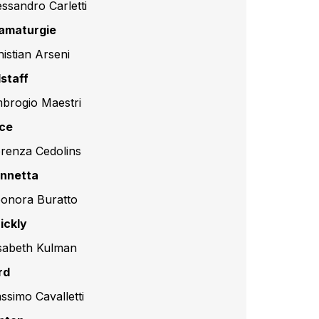
essandro Carletti
amaturgie
histian Arseni
lstaff
brogio Maestri
ice
orenza Cedolins
nnetta
eonora Buratto
ickly
isabeth Kulman
rd
ssimo Cavalletti