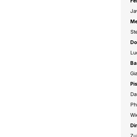
Fe
Ja
M
St
Do
Lu
Ba
Gi
Pi
Da
Ph
Wi
Di
Zu