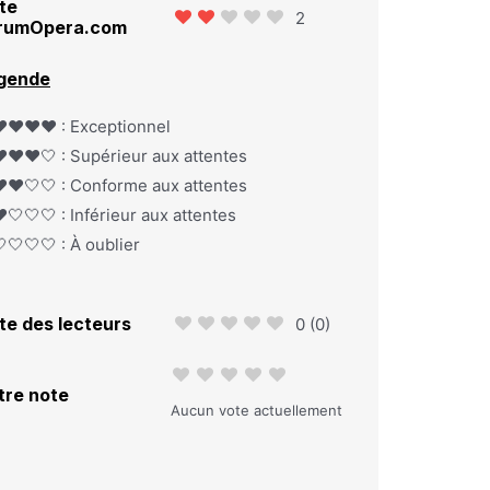
te
2
rumOpera.com
gende
️❤️❤️❤️ : Exceptionnel
️❤️❤️🤍 : Supérieur aux attentes
️❤️🤍🤍 : Conforme aux attentes
️🤍🤍🤍 : Inférieur aux attentes
🤍🤍🤍 : À oublier
te des lecteurs
0
(
0
)
tre note
Aucun vote actuellement