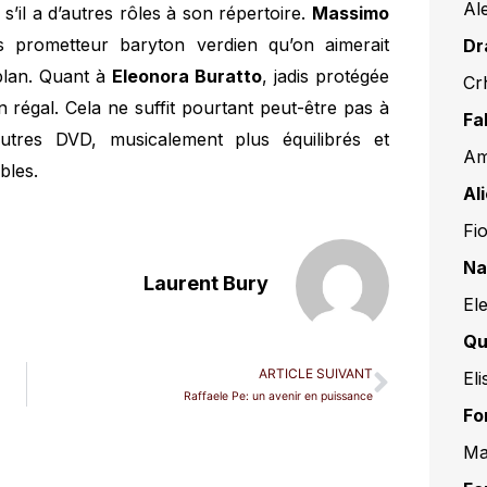
Al
’il a d’autres rôles à son répertoire.
Massimo
 prometteur baryton verdien qu’on aimerait
Dr
plan. Quant à
Eleonora Buratto
, jadis protégée
Cr
n régal. Cela ne suffit pourtant peut-être pas à
Fa
autres DVD, musicalement plus équilibrés et
Am
bles.
Al
Fi
Na
Laurent Bury
El
Qu
ARTICLE SUIVANT
El
Raffaele Pe: un avenir en puissance
Fo
Ma