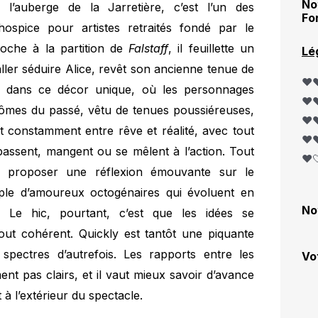
No
er l’auberge de la Jarretière, c’est l’un des
Fo
ospice pour artistes retraités fondé par le
oche à la partition de
Falstaff
, il feuillette un
Lé
ller séduire Alice, revêt son ancienne tenue de
❤️❤
, dans ce décor unique, où les personnages
❤️❤
tômes du passé, vêtu de tenues poussiéreuses,
❤️❤
t constamment entre rêve et réalité, avec tout
❤️❤
 passent, mangent ou se mêlent à l’action. Tout
❤️
 à proposer une réflexion émouvante sur le
ple d’amoureux octogénaires qui évoluent en
No
. Le hic, pourtant, c’est que les idées se
out cohérent. Quickly est tantôt une piquante
s spectres d’autrefois. Les rapports entre les
Vo
nt pas clairs, et il vaut mieux savoir d’avance
 à l’extérieur du spectacle.