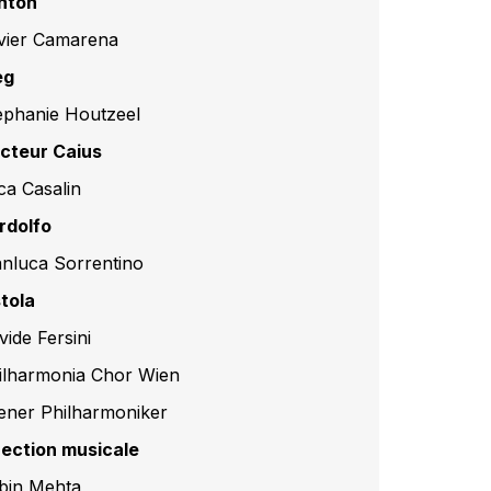
nton
vier Camarena
eg
ephanie Houtzeel
cteur Caius
ca Casalin
rdolfo
anluca Sorrentino
stola
vide Fersini
ilharmonia Chor Wien
ener Philharmoniker
rection musicale
bin Mehta