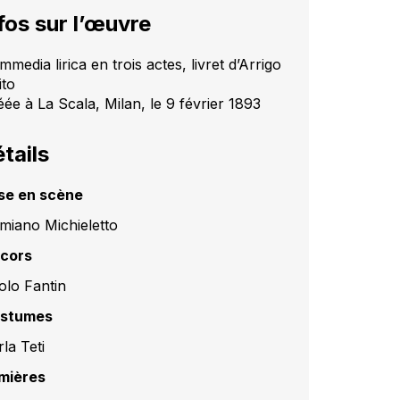
fos sur l’œuvre
media lirica en trois actes, livret d’Arrigo
ito
éée à La Scala, Milan, le 9 février 1893
tails
se en scène
miano Michieletto
cors
olo Fantin
stumes
la Teti
mières