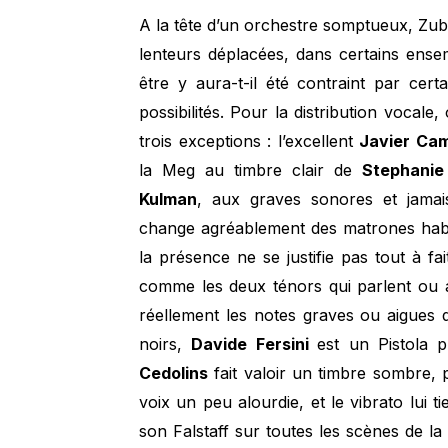
A la tête d’un orchestre somptueux, Zubin
lenteurs déplacées, dans certains ens
être y aura-t-il été contraint par cer
possibilités. Pour la distribution vocale, 
trois exceptions : l’excellent
Javier Ca
la Meg au timbre clair de
Stephanie
Kulman
, aux graves sonores et jamais
change agréablement des matrones habitu
la présence ne se justifie pas tout à fai
comme les deux ténors qui parlent ou a
réellement les notes graves ou aigues 
noirs,
Davide Fersini
est un Pistola
p
Cedolins
fait valoir un timbre sombre, 
voix un peu alourdie, et le vibrato lui tie
son Falstaff sur toutes les scènes de la 