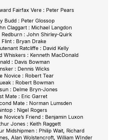
ward Fairfax Vere : Peter Pears
lly Budd : Peter Glossop
hn Claggart : Michael Langdon
 Redburn : John Shirley-Quirk
 Flint : Bryan Drake
utenant Ratcliffe : David Kelly
d Whiskers : Kenneth MacDonald
nald : Davis Bowman
nsker : Dennis Wicks
e Novice : Robert Tear
ueak : Robert Bowman
sun : Delme Bryn-Jones
st Mate : Eric Garret
cond Mate : Norman Lumsden
intop : Nigel Rogers
e Novice’s Friend : Benjamin Luxon
thur Jones : Keith Raggett
ur Midshipmen : Philip Wait, Richard
nes, Alan Wolstencroft, William WInder