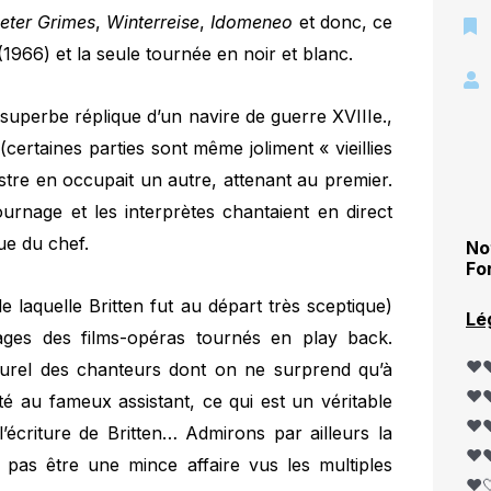
eter Grimes
,
Winterreise
,
Idomeneo
et donc, ce
(1966) et la seule tournée en noir et blanc.
superbe réplique d’un navire de guerre XVIIIe.,
l (certaines parties sont même joliment « vieillies
estre en occupait un autre, attenant au premier.
ournage et les interprètes chantaient en direct
tue du chef.
No
Fo
e laquelle Britten fut au départ très sceptique)
Lé
ages des films-opéras tournés en play back.
❤️❤
aturel des chanteurs dont on ne surprend qu’à
❤️❤
té au fameux assistant, ce qui est un véritable
❤️❤
l’écriture de Britten… Admirons par ailleurs la
❤️❤
t pas être une mince affaire vus les multiples
❤️