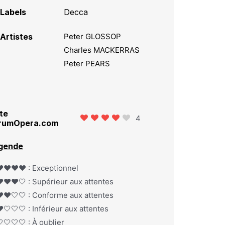
Labels
Decca
Artistes
Peter GLOSSOP
Charles MACKERRAS
Peter PEARS
te
4
rumOpera.com
gende
️❤️❤️❤️ : Exceptionnel
️❤️❤️🤍 : Supérieur aux attentes
️❤️🤍🤍 : Conforme aux attentes
️🤍🤍🤍 : Inférieur aux attentes
🤍🤍🤍 : À oublier