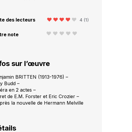
te des lecteurs
4
(
1
)
tre note
fos sur l’œuvre
njamin BRITTEN (1913-1976) –
ly Budd –
éra en 2 actes –
ret de E.M. Forster et Eric Crozier –
après la nouvelle de Hermann Melville
tails