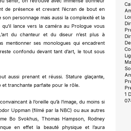
eu sentir, on retrouve avec immense bonheur
Ca
nt de présence et crevant l’écran de bout en
Am
Lo
 de son personnage mais aussi la complexité et la
Di
ds qu’il lance vers la caméra au Prologue vous
Pr
L’art du chanteur et du diseur n’est plus à
Di
De
s mentionner ses monologues qui encadrent
Co
 reste confondu devant tant d’art, le tout sous
Lig
Ma
So
An
ut aussi prenant et réussi. Stature glaçante,
Pr
e et tranchante parfaite pour le rôle.
Pr
1 
07
onvaincant à l’oreille qu’à l’image, du moins si
eodor Uppman (filmé par la NBC) ou aux autres
comme Bo Svokhus, Thomas Hampson, Rodney
anque en effet la beauté physique et l’aura