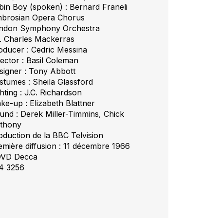
bin Boy (spoken) : Bernard Franeli
brosian Opera Chorus
ndon Symphony Orchestra
r. Charles Mackerras
oducer : Cedric Messina
rector : Basil Coleman
signer : Tony Abbott
stumes : Sheila Glassford
hting : J.C. Richardson
ke-up : Elizabeth Blattner
und : Derek Miller-Timmins, Chick
thony
oduction de la BBC Telvision
emière diffusion : 11 décembre 1966
DVD Decca
4 3256