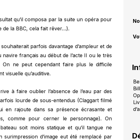
ésultat qu’il composa par la suite un opéra pour
No
e la BBC, cela fait rêver…).
Vo
 souhaiterait parfois davantage d’ampleur et de
navire français au début de l’acte II ou le très
y. On ne peut cependant faire plus le difficile
In
t visuelle qu’auditive.
Be
Bil
rive à faire oublier l’absence de l’eau par des
Op
arfois lourde de sous-entendus (Claggart filmé
Liv
d’
i en rajoute dans sa présence écrasante et
rès, comme pour cerner le personnage). On
bateau soit moins statique et qu’il tangue ne
Dé
en surimpression d’image eut été remplacé par