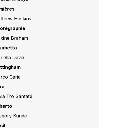
mières
tthew Haskins
orégraphie
xine Braham
isabetta
riella Devia
ttingham
rco Caria
ra
lvia Tro Santafé
berto
egory Kunde
cil