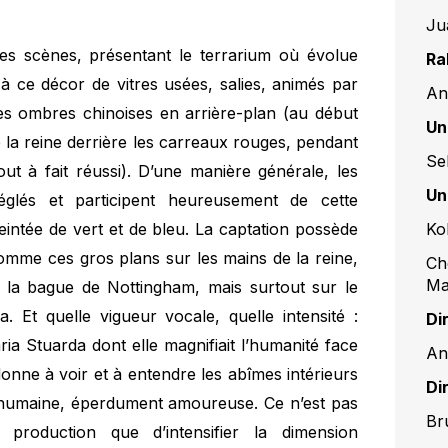
Ju
es scènes, présentant le terrarium où évolue
Ra
à ce décor de vitres usées, salies, animés par
An
des ombres chinoises en arrière-plan (au début
Un
de la reine derrière les carreaux rouges, pendant
Se
ut à fait réussi). D’une manière générale, les
Un
lés et participent heureusement de cette
eintée de vert et de bleu. La captation possède
Ko
omme ces gros plans sur les mains de la reine,
Ch
Ma
r la bague de Nottingham, mais surtout sur le
. Et quelle vigueur vocale, quelle intensité :
Di
ia Stuarda dont elle magnifiait l’humanité face
An
 donne à voir et à entendre les abîmes intérieurs
Di
p humaine, éperdument amoureuse. Ce n’est pas
Br
production que d’intensifier la dimension