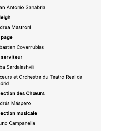
an Antonio Sanabria
leigh
drea Mastroni
 page
bastian Covarrubias
 serviteur
ba Sardalashvili
œurs et Orchestre du Teatro Real de
drid
rection des Chœurs
drés Máspero
rection musicale
uno Campanella