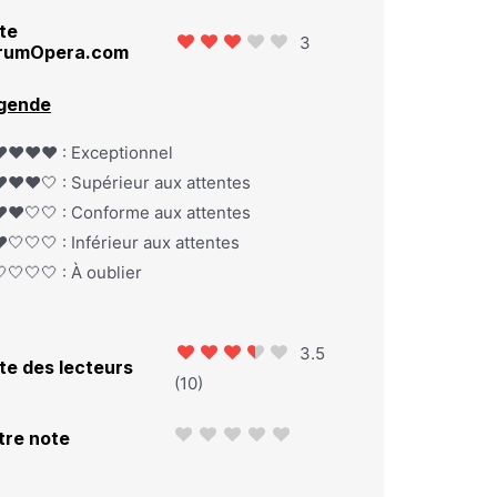
te
3
rumOpera.com
gende
️❤️❤️❤️ : Exceptionnel
️❤️❤️🤍 : Supérieur aux attentes
️❤️🤍🤍 : Conforme aux attentes
️🤍🤍🤍 : Inférieur aux attentes
🤍🤍🤍 : À oublier
3.5
te des lecteurs
(
10
)
tre note