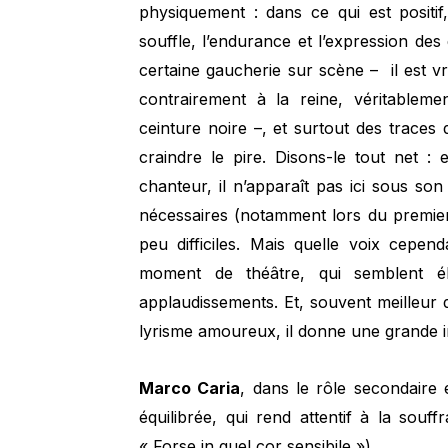
physiquement : dans ce qui est positi
souffle, l’endurance et l’expression de
certaine gaucherie sur scène – il est 
contrairement à la reine, véritablem
ceinture noire –, et surtout des traces 
craindre le pire. Disons-le tout net :
chanteur, il n’apparaît pas ici sous so
nécessaires (notamment lors du premie
peu difficiles. Mais quelle voix cepen
moment de théâtre, qui semblent éle
applaudissements. Et, souvent meilleur 
lyrisme amoureux, il donne une grande in
Marco Caria
, dans le rôle secondaire 
équilibrée, qui rend attentif à la souf
« Forse in quel cor sensibile »).