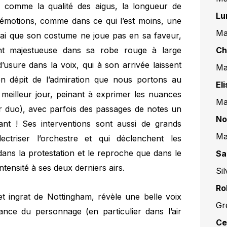
f, comme la qualité des aigus, la longueur de
Lu
s émotions, comme dans ce qui l’est moins, une
Ma
vrai que son costume ne joue pas en sa faveur,
ent majestueuse dans sa robe rouge à large
Ch
d’usure dans la voix, qui à son arrivée laissent
Ma
 en dépit de l’admiration que nous portons au
El
n meilleur jour, peinant à exprimer les nuances
Ma
r duo), avec parfois des passages de notes un
No
dant ! Ses interventions sont aussi de grands
Ma
ctriser l’orchestre et qui déclenchent les
dans la protestation et le reproche que dans le
Sa
tensité à ses deux derniers airs.
Si
Ro
et ingrat de Nottingham, révèle une belle voix
Gr
france du personnage (en particulier dans l’air
Ce