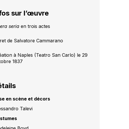
fos sur l’œuvre
era seria
en trois actes
vret de Salvatore Cammarano
éation à Naples (Teatro San Carlo) le 29
tobre 1837
tails
se en scène et décors
essandro Talevi
stumes
deleine Boyd