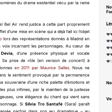
omènes du drame existentiel vécu par la reine
No
Fo
Lé
el Bel Air rend justice à cette part proprement
fet d’une mise en scène qui a déjà fait ici l’objet
❤️❤
o
lors des représentations donnés à Madrid en
❤️❤
es voix incarnant les personnages. Au cœur de
❤️❤
 Devia
, d’une présence physique et vocale
❤️❤
e. Sa prise de rôle (en version de concert) à
❤️
olonnes
en 2011 par Maurice Salles
. Nous ne
ans le sentiment provoqué par la permanence
ise souveraine d’une riche palette d’émotions et
No
s plus infimes, par le maintien de la justesse
ageuses, une élégance du chant qui vient sans
Vo
rsonnage. Si
Silvia Tro Santafé
(Sara) paraît
rassée parfois dans son jeu dramatique – au