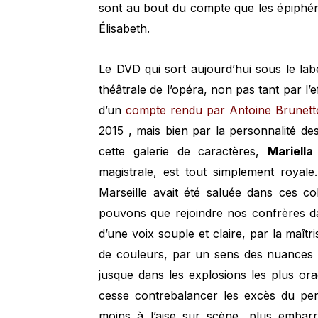
sont au bout du compte que les épiphén
Élisabeth.
Le DVD qui sort aujourd’hui sous le lab
théâtrale de l’opéra, non pas tant par l’ef
d’un
compte rendu par Antoine Brunett
2015 , mais bien par la personnalité d
cette galerie de caractères,
Mariella
magistrale, est tout simplement royal
Marseille avait été saluée dans ces c
pouvons que rejoindre nos confrères d
d’une voix souple et claire, par la maîtr
de couleurs, par un sens des nuances le
jusque dans les explosions les plus or
cesse contrebalancer les excès du pe
moins à l’aise sur scène, plus embar