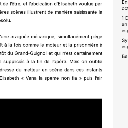
En
de l’être, et l’abdication d’Elisabeth voulue par
oc
ières scènes illustrent de manière saisissante la
1 
bsolu.
en 
es
d’une araignée mécanique, simultanément piège
Sy
t à la fois comme le moteur et la prisonnière à
es
lutôt du Grand-Guignol et qui n’est certainement
Be
 suppliciés à la fin de l’opéra. Mais on oublie
ladresse du metteur en scène dans ces instants
Elisabeth « Vana la speme non fia » puis l’air