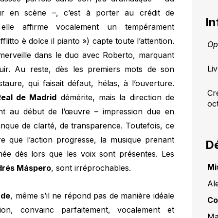
ur en scène –, c’est à porter au crédit de
In
e elle affirme vocalement un tempérament
litto è dolce il pianto ») capte toute l’attention.
Op
t merveille dans le duo avec Roberto, marquant
Li
uir. Au reste, dès les premiers mots de son
aure, qui faisait défaut, hélas, à l’ouverture.
Cr
Real de Madrid
démérite, mais la direction de
oc
 au début de l’œuvre – impression due en
anque de clarté, de transparence. Toutefois, ce
e que l’action progresse, la musique prenant
Dé
mée dès lors que les voix sont présentes. Les
Mi
drés Máspero
, sont irréprochables.
Al
nde
, même s’il ne répond pas de manière idéale
Co
tion, convainc parfaitement, vocalement et
Ma