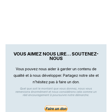
VOUS AIMEZ NOUS LIRE… SOUTENEZ-
NOUS
Vous pouvez nous aider à garder un contenu de
qualité et à nous développer. Partagez notre site et
n’hésitez pas à faire un don.
Quel que soit le montant que vous donnez, nous vous
remercions énormément et nous considérons cela comme un
réel encouragement à poursuivre notre démarche.