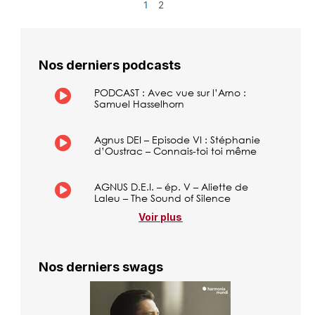
1
2
Nos derniers podcasts
PODCAST : Avec vue sur l’Arno :
Samuel Hasselhorn
Agnus DEI – Episode VI : Stéphanie
d’Oustrac – Connais-toi toi même
AGNUS D.E.I. – ép. V – Aliette de
Laleu – The Sound of Silence
Voir plus
Nos derniers swags