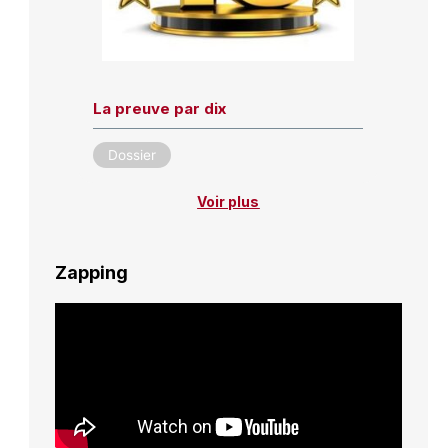
La preuve par dix
Dossier
Voir plus
Zapping