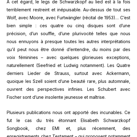
A cet égard, le legs de Schwarzkopf au lied est à la fois
terriblement restreint et inépuisable. Au-dessus de tout ses
Wolf, avec Moore, avec Furtwängler (récital de 1953)… C’est
bien simple : ces quatre ou cinq disques sont d’une
précision, d’un souffle, d’une plurivocité telles que nous
nous ennuyons à presque toutes les autres interprétations
qu’il peut nous être donné d’entendre, du moins par des
voix féminines – avec quelques glorieuses exceptions,
naturellement (Seefried et Ludwig notamment). Les Quatre
derniers Lieder de Strauss, surtout avec Ackermann,
quoique les Szell soient d’une beauté rare, plus automnale,
ouvrent des perspectives infinies. Les Schubert avec
Fischer sont d’une insolente jeunesse et maîtrise.
Plusieurs publications nous ont apporté des incunables. Ce
fut le cas du très étonnant Elisabeth Schwarzkopf
Songbook, chez EMI et, plus récemment, des
enregistrements chez Testament – qui proposent notamment