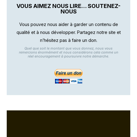
VOUS AIMEZ NOUS LIRE… SOUTENEZ-
NOUS
Vous pouvez nous aider à garder un contenu de
qualité et à nous développer. Partagez notre site et
n’hésitez pas à faire un don.
Quel que soit le montant que vous donnez, nous vous
remercions énormément et nous considérons cela comme un
réel encouragement à poursuivre notre démarche.