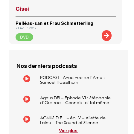
Gisei
Pelléas-san et Frau Schmetterling
21 Août 2012
DVD
Nos derniers podcasts
PODCAST : Avec vue sur l’Arno :
Samuel Hasselhorn
Agnus DEI – Episode VI : Stéphanie
d’Oustrac – Connais-toi toi même
AGNUS D.E.I. – ép. V – Aliette de
Laleu – The Sound of Silence
Voir plus