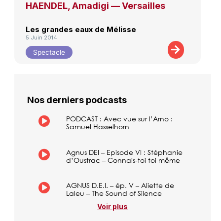
HAENDEL, Amadigi — Versailles
Les grandes eaux de Mélisse
5 Juin 2014
Spectacle
Nos derniers podcasts
PODCAST : Avec vue sur l’Arno :
Samuel Hasselhorn
Agnus DEI – Episode VI : Stéphanie
d’Oustrac – Connais-toi toi même
AGNUS D.E.I. – ép. V – Aliette de
Laleu – The Sound of Silence
Voir plus