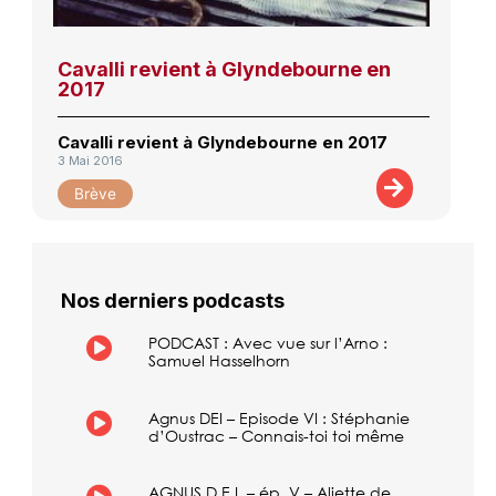
Cavalli revient à Glyndebourne en
2017
Cavalli revient à Glyndebourne en 2017
3 Mai 2016
Brève
Nos derniers podcasts
PODCAST : Avec vue sur l’Arno :
Samuel Hasselhorn
Agnus DEI – Episode VI : Stéphanie
d’Oustrac – Connais-toi toi même
AGNUS D.E.I. – ép. V – Aliette de