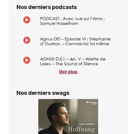
Nos derniers podcasts
PODCAST : Avec vue sur l’Arno :
Samuel Hasselhorn
Agnus DEI – Episode VI : Stéphanie
d’Oustrac – Connais-toi toi même
AGNUS D.E.I. – ép. V – Aliette de
Laleu – The Sound of Silence
Voir plus
Nos derniers swags