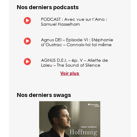
Nos derniers podcasts
PODCAST : Avec vue sur l’Arno :
Samuel Hasselhorn
Agnus DEI – Episode VI : Stéphanie
d’Oustrac – Connais-toi toi même
AGNUS D.E.I. – ép. V – Aliette de
Laleu – The Sound of Silence
Voir plus
Nos derniers swags