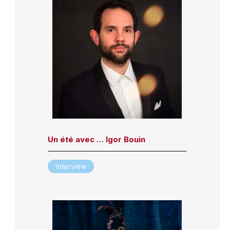
Un été avec … Igor Bouin
Interview