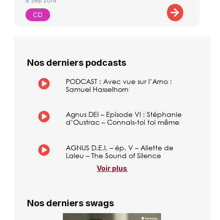
8 Sep 2014
CD
Nos derniers podcasts
PODCAST : Avec vue sur l’Arno :
Samuel Hasselhorn
Agnus DEI – Episode VI : Stéphanie
d’Oustrac – Connais-toi toi même
AGNUS D.E.I. – ép. V – Aliette de
Laleu – The Sound of Silence
Voir plus
Nos derniers swags