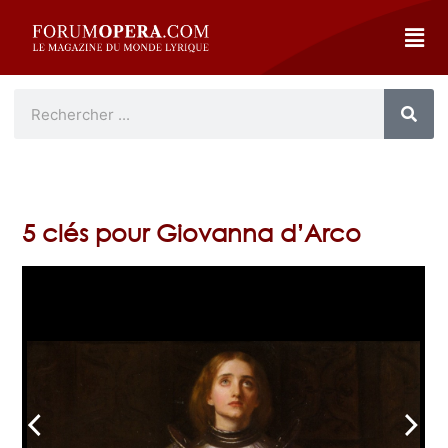
5 clés pour Giovanna d’Arco
arrow_back_ios
arrow_forward_ios