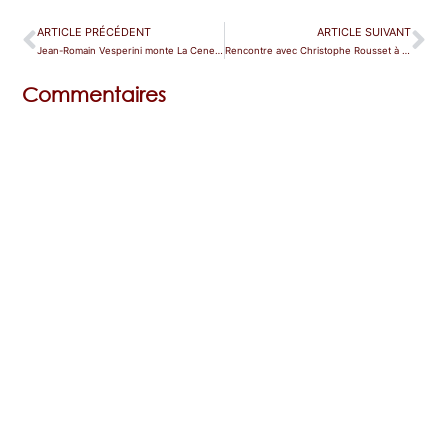
ARTICLE PRÉCÉDENT
ARTICLE SUIVANT
Jean-Romain Vesperini monte La Cenerentola dans les jardins de Boboli
Rencontre avec Christophe Rousset à propos de Betulia Liberata de Mozart
Commentaires