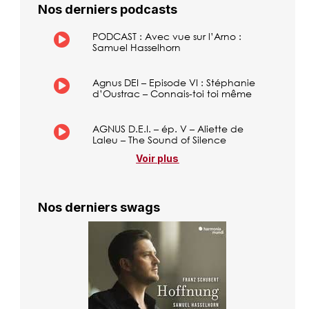
Nos derniers podcasts
PODCAST : Avec vue sur l’Arno :
Samuel Hasselhorn
Agnus DEI – Episode VI : Stéphanie
d’Oustrac – Connais-toi toi même
AGNUS D.E.I. – ép. V – Aliette de
Laleu – The Sound of Silence
Voir plus
Nos derniers swags