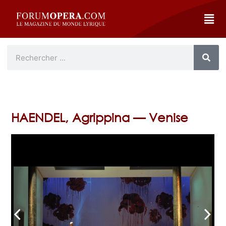
HAENDEL, Agrippina — Venise
arrow_back_ios
arrow_forward_ios