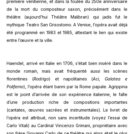
première vénitienne, et dans la foulée du 250e anniversaire
de la mort du compositeur saxon, précisément dans le
théâtre (aujourd’hui Théâtre Malibran) qui jadis fut le
mythique Teatro San Grisostomo. A Venise, l’opéra avait déjà
été programmé en 1983 et 1985, attestant le lien qui existe
entre l’œuvre et la ville.
Haendel, arrivé en Italie en 1706, s’était bien inséré dans le
monde romain, mais avait fréquenté aussi les scènes
florentines (
Rodrigo
) et napolitaines (
Aci, Galatea e
Polifemo
), l’opéra étant banni par la Rome papale. Agrippina
est le point d’arrivée de son expérience italienne, le faîte
d’une production riche de compositions importantes
(cantates, œuvres sacrées et instrumentales). Le livret de
l’opéra est attribué, non sans incertitude (voyez l’essai de
Carlo Vitali) au Cardinal Vincenzo Grimani, propriétaire avec
son frère Giovanni Carlo de ce théâtre qui alors était le plus