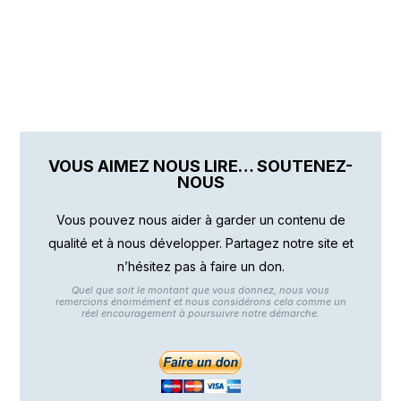
VOUS AIMEZ NOUS LIRE… SOUTENEZ-
NOUS
Vous pouvez nous aider à garder un contenu de
qualité et à nous développer. Partagez notre site et
n’hésitez pas à faire un don.
Quel que soit le montant que vous donnez, nous vous
remercions énormément et nous considérons cela comme un
réel encouragement à poursuivre notre démarche.