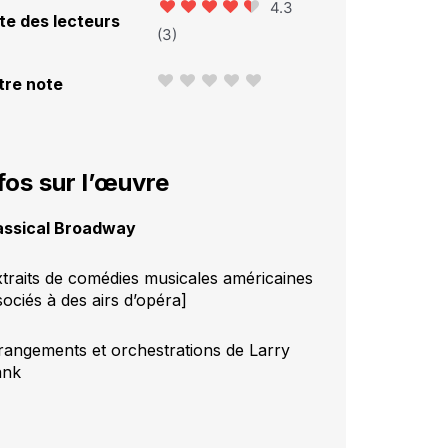
4.3
te des lecteurs
(
3
)
tre note
fos sur l’œuvre
assical Broadway
xtraits de comédies musicales américaines
sociés à des airs d’opéra]
rangements et orchestrations de Larry
ank