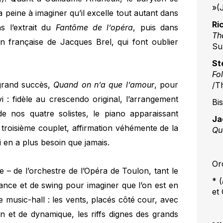
»(
 peine à imaginer qu’il excelle tout autant dans
Ri
s l’extrait du
Fantôme de l’opéra
, puis dans
Th
on française de Jacques Brel, qui font oublier
Su
St
Fol
 grand succès,
Quand on n’a que l’amour
, pour
/T
 : fidèle au crescendo original, l’arrangement
Bis
de nos quatre solistes, le piano apparaissant
Ja
u troisième couplet, affirmation véhémente de la
Qu
en a plus besoin que jamais.
Or
e – de l’orchestre de l’Opéra de Toulon, tant le
* (
omance et de swing pour imaginer que l’on est en
et
 music-hall : les vents, placés côté cour, avec
on et de dynamique, les riffs dignes des grands