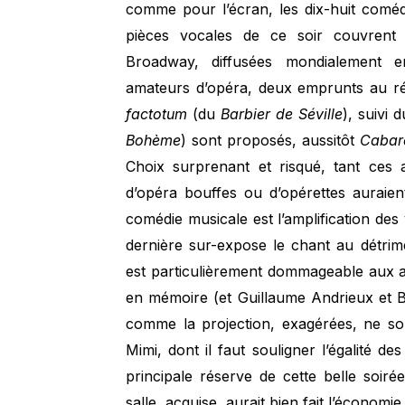
comme pour l’écran, les dix-huit comé
pièces vocales de ce soir couvrent
Broadway, diffusées mondialement ens
amateurs d’opéra, deux emprunts au répe
factotum
(du
Barbier de Séville
), suivi
Bohème
) sont proposés, aussitôt
Cabar
Choix surprenant et risqué, tant ces a
d’opéra bouffes ou d’opérettes auraien
comédie musicale est l’amplification des 
dernière sur-expose le chant au détrime
est particulièrement dommageable aux ai
en mémoire (et Guillaume Andrieux et Be
comme la projection, exagérées, ne son
Mimi, dont il faut souligner l’égalité des
principale réserve de cette belle soiré
salle, acquise, aurait bien fait l’économie