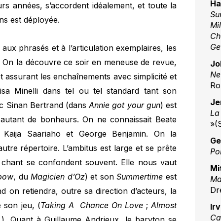
Ha
ieurs années, s’accordent idéalement, et toute la
Su
ons est déployée.
Mi
Ch
Ge
 aux phrasés et à l’articulation exemplaires, les
. On la découvre ce soir en meneuse de revue,
Jo
Ne
t assurant les enchaînements avec simplicité et
Ro
a Minelli dans tel ou tel standard tant son
Je
ec Sinan Bertrand (dans
Annie got your gun
) est
La
t autant de bonheurs. On ne connaissait Beate
»(
, Kaija Saariaho et George Benjamin. On la
Ge
tre répertoire. L’ambitus est large et se prête
Po
e chant se confondent souvent. Elle nous vaut
Mi
nbow
, du
Magicien d’Oz
) et son
Summertime
est
Ma
Dr
 on retiendra, outre sa direction d’acteurs, la
 son jeu, (
Taking A Chance On Love
;
Almost
Irv
Ca
. Quant à Guillaume Andrieux, le baryton se