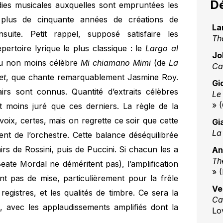
Dé
dies musicales auxquelles sont empruntées les
 plus de cinquante années de créations de
La
uite. Petit rappel, supposé satisfaire les
Th
rtoire lyrique le plus classique : le
Largo al
Jo
 du non moins célèbre
Mi chiamano Mimi
(de
La
Ca
et
, que chante remarquablement Jasmine Roy.
Gi
irs sont connus. Quantité d’extraits célèbres
Le
» 
t moins juré que ces derniers. La règle de la
voix, certes, mais on regrette ce soir que cette
Gi
La
nt de l’orchestre. Cette balance déséquilibrée
rs de Rossini, puis de Puccini. Si chacun les a
An
Th
ate Mordal ne déméritent pas), l’amplification
» 
t pas de mise, particulièrement pour la frêle
Ve
 registres, et les qualités de timbre. Ce sera la
Ca
e, avec les applaudissements amplifiés dont la
Lo
.