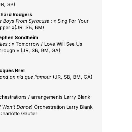
JR, SB)
chard Rodgers
e Boys From Syracuse
: « Sing For Your
pper »(JR, SB, BM)
ephen Sondheim
lies
: « Tomorrow / Love Will See Us
hrough » (JR, SB, BM, GA)
cques Brel
and on n‘a que l’amour
(JR, SB, BM, GA)
chestrations / arrangements Larry Blank
I Won’t Dance
) Orchestration Larry Blank
 Charlotte Gautier