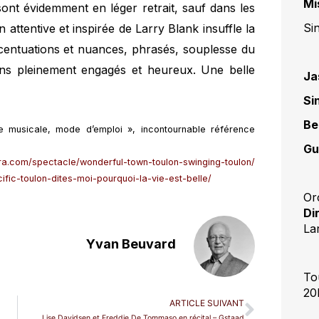
Mi
sont évidemment en léger retrait, sauf dans les
Si
 attentive et inspirée de Larry Blank insuffle la
ccentuations et nuances, phrasés, souplesse du
ens pleinement engagés et heureux. Une belle
Ja
Si
Be
e musicale, mode d’emploi », incontournable référence
Gu
ra.com/spectacle/wonderful-town-toulon-swinging-toulon/
fic-toulon-dites-moi-pourquoi-la-vie-est-belle/
Or
Di
La
Yvan Beuvard
To
20
ARTICLE SUIVANT
Lise Davidsen et Freddie De Tommaso en récital – Gstaad