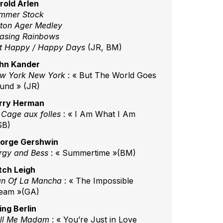
rold Arlen
mmer Stock
lton Ager Medley
asing Rainbows
t Happy / Happy Days
(JR, BM)
hn Kander
w York New York
: « But The World Goes
und » (JR)
rry Herman
 Cage aux folles
: « I Am What I Am
SB)
orge Gershwin
rgy and Bess
: « Summertime »(BM)
tch Leigh
n Of La Mancha
: « The Impossible
eam »(GA)
ing Berlin
ll Me Madam
: « You’re Just in Love