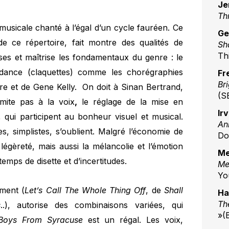
Je
Th
musicale chanté à l’égal d’un cycle fauréen. Ce
Ge
 de ce répertoire, fait montre des qualités de
Sh
Th
es et maîtrise les fondamentaux du genre : le
-dance (claquettes) comme les chorégraphies
Fr
Br
aire et de Gene Kelly. On doit à Sinan Bertrand,
(S
imite pas à la voix
,
le réglage de la mise en
Irv
qui participent au bonheur visuel et musical.
An
s, simplistes, s’oublient. Malgré l’économie de
Do
légèreté, mais aussi la mélancolie et l’émotion
Me
emps de disette et d’incertitudes.
Me
Yo
ment (
Let’s Call The Whole Thing Off
, de
Shall
Ha
Th
s
..), autorise des combinaisons variées, qui
»(
Boys From Syracuse
est un régal. Les voix,