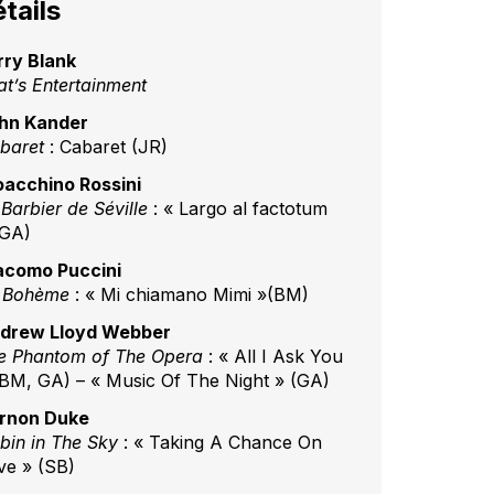
tails
rry Blank
at’s Entertainment
hn Kander
baret
: Cabaret (JR)
oacchino Rossini
 Barbier de Séville
: « Largo al factotum
(GA)
acomo Puccini
 Bohème
: « Mi chiamano Mimi »(BM)
drew Lloyd Webber
e Phantom of The Opera
: « All I Ask You
(BM, GA) – « Music Of The Night » (GA)
rnon Duke
bin in The Sky
: « Taking A Chance On
ve » (SB)