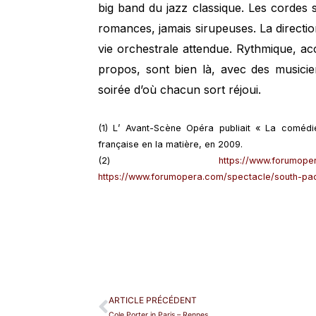
big band du jazz classique. Les cordes 
romances, jamais sirupeuses. La direction
vie orchestrale attendue. Rythmique, a
propos, sont bien là, avec des musici
soirée d’où chacun sort réjoui.
(1) L’ Avant-Scène Opéra publiait « La comédi
française en la matière, en 2009.
(2)
https://www.forumope
https://www.forumopera.com/spectacle/south-paci
ARTICLE PRÉCÉDENT
Cole Porter in Paris – Rennes