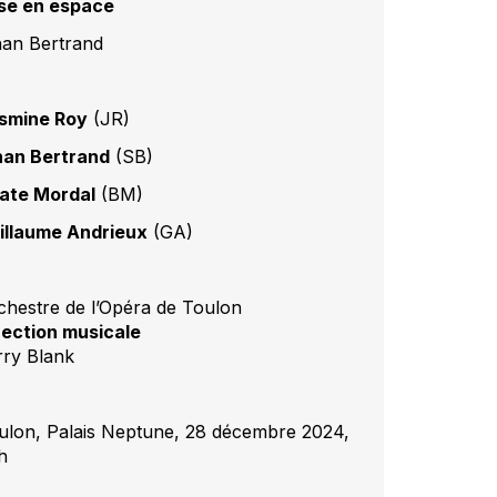
se en espace
nan Bertrand
smine Roy
(JR)
nan Bertrand
(SB)
ate Mordal
(BM)
illaume Andrieux
(GA)
chestre de l’Opéra de Toulon
rection musicale
rry Blank
ulon, Palais Neptune, 28 décembre 2024,
h