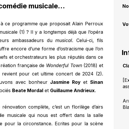
 comédie musicale…
No
à ce programme que proposait Alain Perroux
Vo
sicale (1) ? Il y a longtemps déjà que l’opéra
lleurs ambassadeurs du
musical
. Celui-ci, fils
souffre encore d’une forme d’ostracisme que l’on
In
hefs et orchestrateurs les plus réputés dans ce
 création française de
Wonderful Town
(2018) et
Cl
revient pour cet ultime concert de 2024 (2).
[E
trouvons avec bonheur
Jasmine Roy
et
Sinan
as
sociés
Beate Mordal
et
Guillaume Andrieux
.
Ar
rénovation complète, c’est un florilège d’airs
Bl
e musicale qui nous est offert dans la salle
 pour la circonstance. Ecrites pour la scène