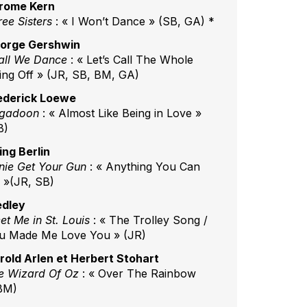
rome Kern
ree Sisters
: « I Won’t Dance » (SB, GA) *
orge Gershwin
all We Dance
: « Let’s Call The Whole
ing Off » (JR, SB, BM, GA)
ederick Loewe
igadoon
: « Almost Like Being in Love »
B)
ing Berlin
nie Get Your Gun
: « Anything You Can
 »(JR, SB)
dley
et Me in St. Louis
: « The Trolley Song /
u Made Me Love You » (JR)
rold Arlen et Herbert Stohart
e Wizard Of Oz
: « Over The Rainbow
BM)