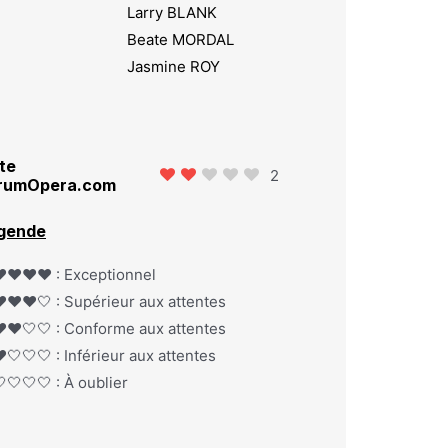
Larry BLANK
Beate MORDAL
Jasmine ROY
te
2
rumOpera.com
gende
️❤️❤️❤️ : Exceptionnel
️❤️❤️🤍 : Supérieur aux attentes
️❤️🤍🤍 : Conforme aux attentes
️🤍🤍🤍 : Inférieur aux attentes
🤍🤍🤍 : À oublier