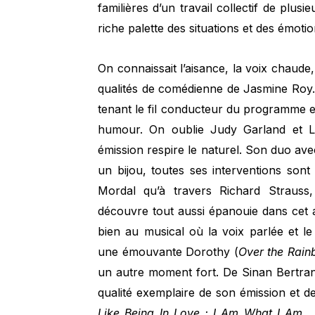
familières d’un travail collectif de plus
riche palette des situations et des émoti
On connaissait l’aisance, la voix chaude,
qualités de comédienne de Jasmine Roy
tenant le fil conducteur du programme e
humour. On oublie Judy Garland et Lis
émission respire le naturel. Son duo av
un bijou, toutes ses interventions son
Mordal qu’à travers Richard Strauss
découvre tout aussi épanouie dans cet au
bien au musical où la voix parlée et l
une émouvante Dorothy (
Over the Rai
un autre moment fort. De Sinan Bertrand
qualité exemplaire de son émission et de
Like Being In Love ; I Am What I Am
…)