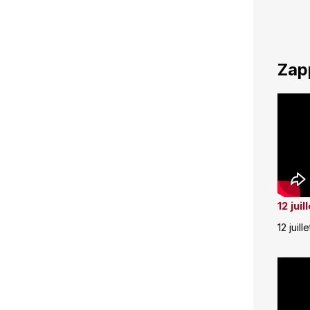
Zap
12 jui
12 juill