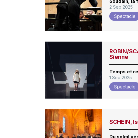
Soudain, la
2 Sep 2025
Spectacle
ROBIN/SCA
Sienne
Temps et r
1 Sep 2025
Spectacle
SCHEIN, Is
Du soleil vé