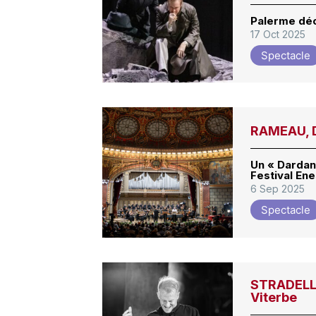
Palerme déc
17 Oct 2025
Spectacle
RAMEAU, D
Un « Darda
Festival En
6 Sep 2025
Spectacle
STRADELLA
Viterbe