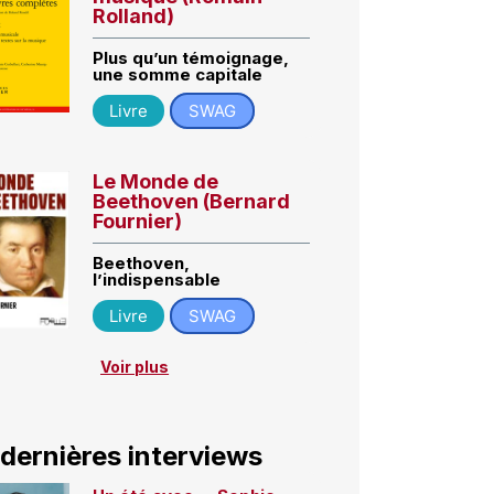
Rolland)
Plus qu’un témoignage,
une somme capitale
Livre
SWAG
Le Monde de
Beethoven (Bernard
Fournier)
Beethoven,
l’indispensable
Livre
SWAG
Voir plus
 dernières interviews