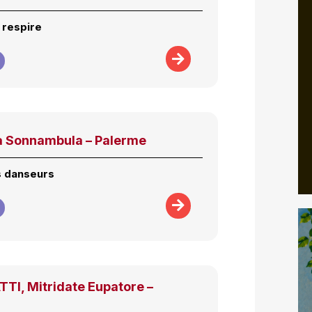
 respire
La Sonnambula – Palerme
s danseurs
TI, Mitridate Eupatore –