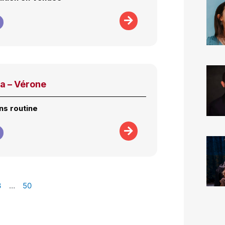
a – Vérone
ns routine
3
…
50