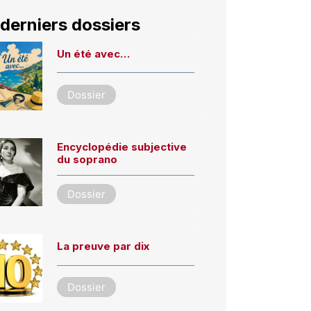
derniers dossiers
Un été avec…
Dossier
Encyclopédie subjective
du soprano
Dossier
La preuve par dix
Dossier