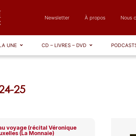
Newsletter
À propos
Nous c
LA UNE
CD – LIVRES – DVD
PODCASTS
24-25
 au voyage (récital Véronique
uxelles (La Monnaie)