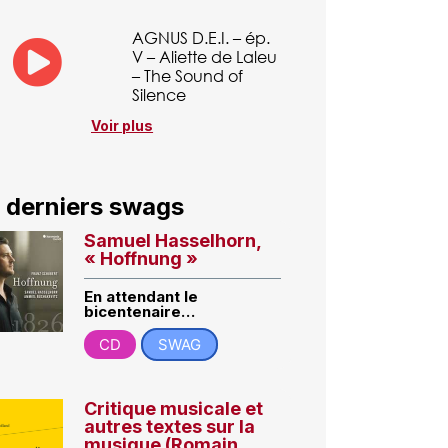
AGNUS D.E.I. – ép.
V – Aliette de Laleu
– The Sound of
Silence
Voir plus
 derniers swags
Samuel Hasselhorn,
« Hoffnung »
En attendant le
bicentenaire…
CD
SWAG
Critique musicale et
autres textes sur la
musique (Romain