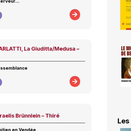
 ferveur…
RLATTI, La Giuditta/Medusa –
essemblance
raelis Brünnlein – Thiré
Les
nitien en Vendée