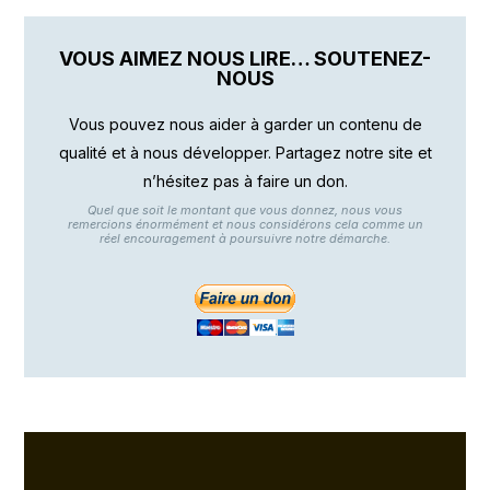
VOUS AIMEZ NOUS LIRE… SOUTENEZ-
NOUS
Vous pouvez nous aider à garder un contenu de
qualité et à nous développer. Partagez notre site et
n’hésitez pas à faire un don.
Quel que soit le montant que vous donnez, nous vous
remercions énormément et nous considérons cela comme un
réel encouragement à poursuivre notre démarche.