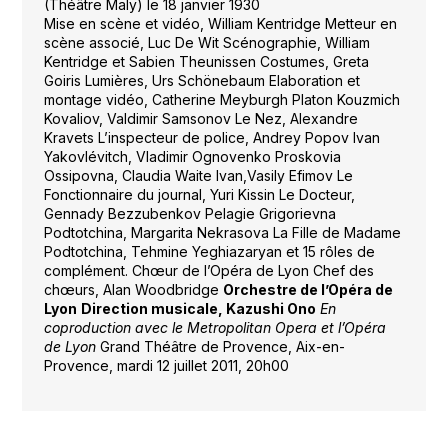
(Théâtre Maly) le 18 janvier 1930
Mise en scène et vidéo, William Kentridge Metteur en
scène associé, Luc De Wit Scénographie, William
Kentridge et Sabien Theunissen Costumes, Greta
Goiris Lumières, Urs Schönebaum Elaboration et
montage vidéo, Catherine Meyburgh Platon Kouzmich
Kovaliov, Valdimir Samsonov Le Nez, Alexandre
Kravets L’inspecteur de police, Andrey Popov Ivan
Yakovlévitch, Vladimir Ognovenko Proskovia
Ossipovna, Claudia Waite Ivan,Vasily Efimov Le
Fonctionnaire du journal, Yuri Kissin Le Docteur,
Gennady Bezzubenkov Pelagie Grigorievna
Podtotchina, Margarita Nekrasova La Fille de Madame
Podtotchina, Tehmine Yeghiazaryan et 15 rôles de
complément. Chœur de l’Opéra de Lyon Chef des
chœurs, Alan Woodbridge
Orchestre de l’Opéra de
Lyon
Direction musicale, Kazushi Ono
En
coproduction avec le Metropolitan Opera et l’Opéra
de Lyon
Grand Théâtre de Provence, Aix-en-
Provence, mardi 12 juillet 2011, 20h00