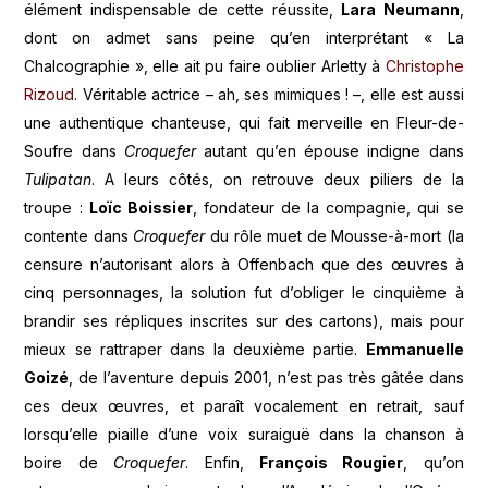
élément indispensable de cette réussite,
Lara Neumann
,
dont on admet sans peine qu’en interprétant « La
Chalcographie », elle ait pu faire oublier Arletty à
Christophe
Rizoud
. Véritable actrice – ah, ses mimiques ! –, elle est aussi
une authentique chanteuse, qui fait merveille en Fleur-de-
Soufre dans
Croquefer
autant qu’en épouse indigne dans
Tulipatan
. A leurs côtés, on retrouve deux piliers de la
troupe :
Loïc Boissier
, fondateur de la compagnie, qui se
contente dans
Croquefer
du rôle muet de Mousse-à-mort (la
censure n’autorisant alors à Offenbach que des œuvres à
cinq personnages, la solution fut d’obliger le cinquième à
brandir ses répliques inscrites sur des cartons), mais pour
mieux se rattraper dans la deuxième partie.
Emmanuelle
Goizé
, de l’aventure depuis 2001, n’est pas très gâtée dans
ces deux œuvres, et paraît vocalement en retrait, sauf
lorsqu’elle piaille d’une voix suraiguë dans la chanson à
boire de
Croquefer
. Enfin,
François Rougier
, qu’on