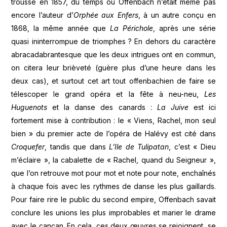
troussé en 1857, du temps où Offenbach n’était même pas
encore l’auteur d’
Orphée aux Enfers
, à un autre conçu en
1868, la même année que
La Périchole
, après une série
quasi ininterrompue de triomphes ? En dehors du caractère
abracadabrantesque que les deux intrigues ont en commun,
on citera leur brièveté (guère plus d’une heure dans les
deux cas), et surtout cet art tout offenbachien de faire se
télescoper le grand opéra et la fête à neu-neu,
Les
Huguenots
et la danse des canards :
La Juive
est ici
fortement mise à contribution : le « Viens, Rachel, mon seul
bien » du premier acte de l’opéra de Halévy est cité dans
Croquefer
, tandis que dans
L’Ile de Tulipatan
, c’est « Dieu
m’éclaire », la cabalette de « Rachel, quand du Seigneur »,
que l’on retrouve mot pour mot et note pour note, enchaînés
à chaque fois avec les rythmes de danse les plus gaillards.
Pour faire rire le public du second empire, Offenbach savait
conclure les unions les plus improbables et marier le drame
avec le cancan. En cela, ces deux œuvres se rejoignent, se