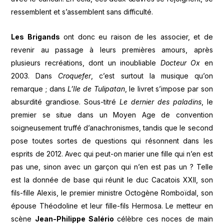
ressemblent et s’assemblent sans difficulté.
Les Brigands
ont donc eu raison de les associer, et de
revenir au passage à leurs premières amours, après
plusieurs recréations, dont un inoubliable
Docteur Ox
en
2003. Dans
Croquefer
, c’est surtout la musique qu’on
remarque ; dans
L’Ile de Tulipatan
, le livret s’impose par son
absurdité grandiose. Sous-titré
Le dernier des paladins
, le
premier se situe dans un Moyen Age de convention
soigneusement truffé d’anachronismes, tandis que le second
pose toutes sortes de questions qui résonnent dans les
esprits de 2012. Avec qui peut-on marier une fille qui n’en est
pas une, sinon avec un garçon qui n’en est pas un ? Telle
est la donnée de base qui réunit le duc Cacatois XXII, son
fils-fille Alexis, le premier ministre Octogène Romboïdal, son
épouse Théodoline et leur fille-fils Hermosa. Le metteur en
scène
Jean-Philippe Salério
célèbre ces noces de main