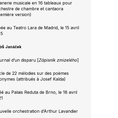
tanerie musicale en 16 tableaux pour
chestre de chambre et cantaora
remière version)
éée au Teatro Lara de Madrid, le 15 avril
15
oš
Janáček
urnal d’un disparu [
Zápisník zmizelého
]
cle de 22 mélodies sur des poèmes
onymes (attribués à Josef Kalda)
éé au Palais Reduta de Brno, le 18 avril
21
uvelle orchestration d’Arthur Lavandier