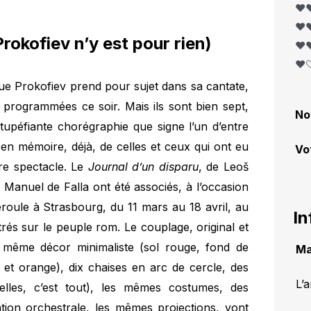
❤️❤
❤️❤
Prokofiev n’y est pour rien)
❤️❤
❤️
ue Prokofiev prend pour sujet dans sa cantate,
programmées ce soir. Mais ils sont bien sept,
No
upéfiante chorégraphie que signe l’un d’entre
a en mémoire, déjà, de celles et ceux qui ont eu
Vo
re spectacle. Le
Journal d’un disparu
, de Leoš
e Manuel de Falla ont été associés, à l’occasion
éroule à Strasbourg, du 11 mars au 18 avril, au
In
rés sur le peuple rom. Le couplage, original et
Le même décor minimaliste (sol rouge, fond de
Ma
et orange), dix chaises en arc de cercle, des
L’
elles, c’est tout), les mêmes costumes, des
tion orchestrale, les mêmes projections, vont