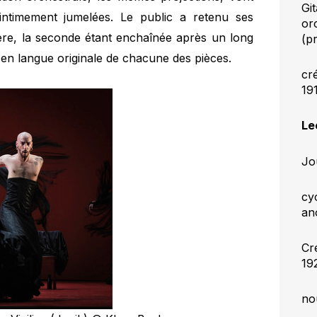
Gi
ntimement jumelées. Le public a retenu ses
or
ère, la seconde étant enchaînée après un long
(p
es en langue originale de chacune des pièces.
cr
19
Le
Jo
cy
an
Cr
19
no