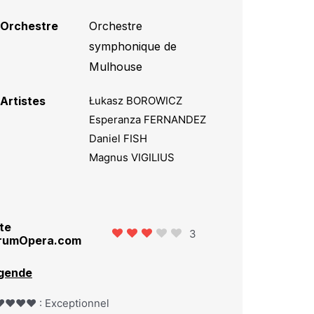
Orchestre
Orchestre
symphonique de
Mulhouse
Artistes
Łukasz BOROWICZ
Esperanza FERNANDEZ
Daniel FISH
Magnus VIGILIUS
te
3
rumOpera.com
gende
️❤️❤️❤️ : Exceptionnel