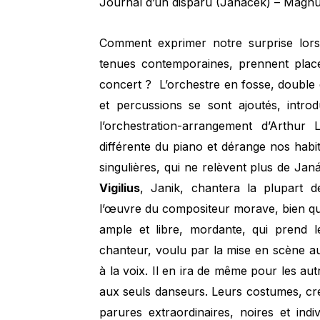
Journal d’un disparu (Janacek) – Magnus
Comment exprimer notre surprise lorsq
tenues contemporaines, prennent place
concert ? L’orchestre en fosse, double 
et percussions se sont ajoutés, intro
l’orchestration-arrangement d’Arthu
différente du piano et dérange nos habit
singulières, qui ne relèvent plus de Jan
Vigilius
, Janik, chantera la plupart d
l’œuvre du compositeur morave, bien que
ample et libre, mordante, qui prend l
chanteur, voulu par la mise en scène 
à la voix. Il en ira de même pour les au
aux seuls danseurs. Leurs costumes, cr
parures extraordinaires, noires et indivi