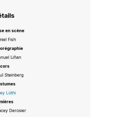
tails
se en scène
niel Fish
orégraphie
nuel Liñan
cors
ul Steinberg
stumes
ey Lüthi
mières
acey Derosier