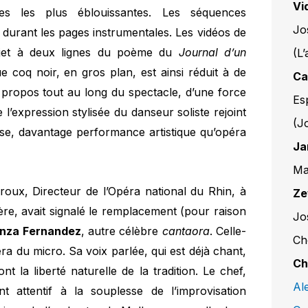
Vi
ues les plus éblouissantes. Les séquences
Jo
t durant les pages instrumentales. Les vidéos de
jet à deux lignes du poème du
Journal d’un
(L
e coq noir, en gros plan, est ainsi réduit à de
Ca
 propos tout au long du spectacle, d’une force
Es
 l’expression stylisée du danseur soliste rejoint
(J
use, davantage performance artistique qu’opéra
Ja
Ma
roux, Directeur de l’Opéra national du Rhin, à
Ze
ière, avait signalé le remplacement (pour raison
Jo
nza Fernandez
, autre célèbre
cantaora
. Celle-
Ch
ra du micro. Sa voix parlée, qui est déjà chant,
Ch
t la liberté naturelle de la tradition. Le chef,
Al
nt attentif à la souplesse de l’improvisation