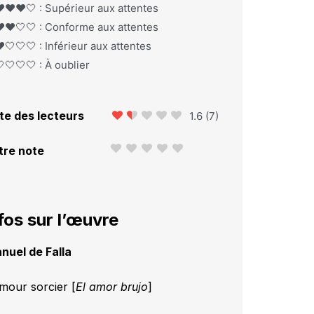
️❤️❤️🤍 : Supérieur aux attentes
️❤️🤍🤍 : Conforme aux attentes
️🤍🤍🤍 : Inférieur aux attentes
🤍🤍🤍 : À oublier
te des lecteurs
1.6
(
7
)
tre note
fos sur l’œuvre
nuel de Falla
amour sorcier [
El amor brujo
]