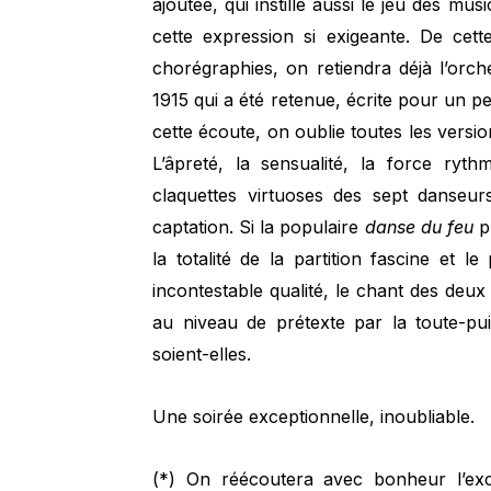
ajoutée, qui instille aussi le jeu des mu
cette expression si exigeante. De ce
chorégraphies, on retiendra déjà l’orche
1915 qui a été retenue, écrite pour un pet
cette écoute, on oublie toutes les versi
L’âpreté, la sensualité, la force ryt
claquettes virtuoses des sept danseur
captation. Si la populaire
danse du feu
pr
la totalité de la partition fascine et l
incontestable qualité, le chant des deux
au niveau de prétexte par la toute-pu
soient-elles.
Une soirée exceptionnelle, inoubliable.
(*) On réécoutera avec bonheur l’exce