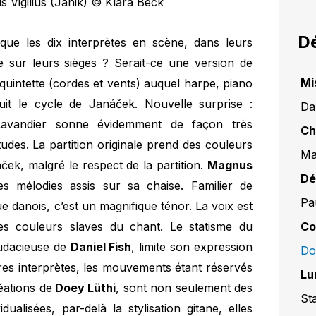
 Vigilius (Janik) © Klara Beck
Dé
ue les dix interprètes en scène, dans leurs
 sur leurs sièges ? Serait-ce une version de
Mi
quintette (cordes et vents) auquel harpe, piano
duit le cycle de Janáček. Nouvelle surprise :
Da
r Lavandier sonne évidemment de façon très
Ch
udes. La partition originale prend des couleurs
Ma
áček, malgré le respect de la partition.
Magnus
Dé
es mélodies assis sur sa chaise. Familier de
Pa
 danois, c’est un magnifique ténor. La voix est
Co
es couleurs slaves du chant. Le statisme du
audacieuse de
Daniel Fish
, limite son expression
Do
tres interprètes, les mouvements étant réservés
Lu
éations de
Doey Lüthi
, sont non seulement des
St
dualisées, par-delà la stylisation gitane, elles