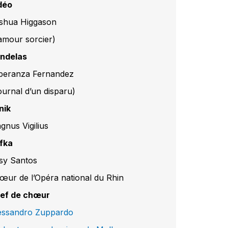
déo
shua Higgason
’amour sorcier)
ndelas
peranza Fernandez
ournal d’un disparu)
nik
gnus Vigilius
fka
sy Santos
œur de l’Opéra national du Rhin
ef de chœur
essandro Zuppardo