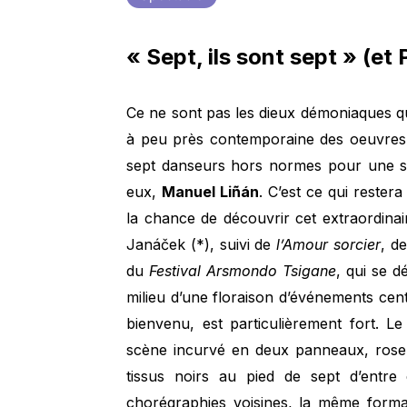
« Sept, ils sont sept » (et 
Ce ne sont pas les dieux démoniaques q
à peu près contemporaine des oeuvres 
sept danseurs hors normes pour une st
eux,
Manuel Liñán
. C’est ce qui rester
la chance de découvrir cet extraordinai
Janáček (*), suivi de
l’Amour sorcier
, d
du
Festival Arsmondo Tsigane
, qui se d
milieu d’une floraison d’événements cent
bienvenu, est particulièrement fort. 
scène incurvé en deux panneaux, rose 
tissus noirs au pied de sept d’entre 
chorégraphies voisines, la même forma