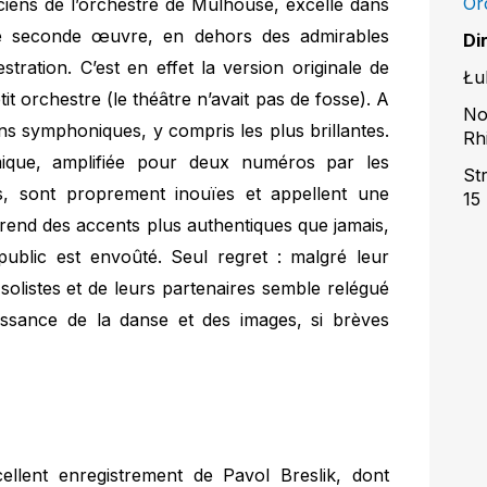
Or
siciens de l’orchestre de Mulhouse, excelle dans
tte seconde œuvre, en dehors des admirables
Di
stration. C’est en effet la version originale de
Łu
it orchestre (le théâtre n’avait pas de fosse). A
No
ons symphoniques, y compris les plus brillantes.
Rh
hmique, amplifiée pour deux numéros par les
St
s, sont proprement inouïes et appellent une
15
end des accents plus authentiques que jamais,
e public est envoûté. Seul regret : malgré leur
 solistes et de leurs partenaires semble relégué
issance de la danse et des images, si brèves
llent enregistrement de Pavol Breslik, dont