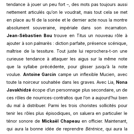
tendance à jouer un peu fort –, des mots pas toujours aussi
nettement articulés qu’on le voudrait, mais tout cela se met
en place au fil de la soirée et le dernier acte nous la montre
absolument souveraine, impériale dans son incarnation.
Jean-Sébastien Bou
trouve en Titus un nouveau rôle à
ajouter à son palmarès : diction parfaite, présence scénique,
maîtrise de la tessiture. Tout juste lui reprochera-t-on une
curieuse tendance à attaquer les aigus sur la même note
que la syllabe précédente, pour glisser jusqu’à la note
voulue.
Antoine Garcin
campe un inflexible Mucien, avec
toute la noirceur souhaitée dans les graves. Avec Lia,
Nona
Javakhidzé
écope d’un personnage plus secondaire, un de
ces rôles de nourrices-contraltos que l’on a aujourd’hui bien
du mal à distribuer. Parmi les trois choristes sollicités pour
tenir les rôles plus épisodiques, on saluera en particulier le
ténor sonore de
Mickaël Chapeau
en officier. Maintenant,
qui aura la bonne idée de reprendre
Bérénice
, qui aura la