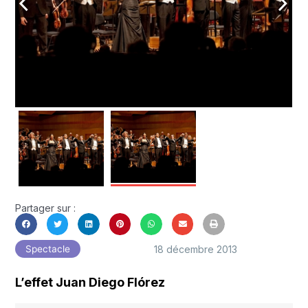
arrow_back_ios
arrow_forward_ios
Partager sur :
18 décembre 2013
Spectacle
L’effet Juan Diego Flórez