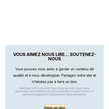
VOUS AIMEZ NOUS LIRE… SOUTENEZ-
NOUS
Vous pouvez nous aider à garder un contenu de
qualité et à nous développer. Partagez notre site et
n’hésitez pas à faire un don.
Quel que soit le montant que vous donnez, nous vous
remercions énormément et nous considérons cela comme un
réel encouragement à poursuivre notre démarche.