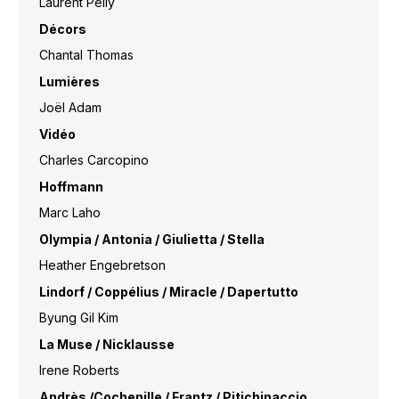
Laurent Pelly
Décors
Chantal Thomas
Lumières
Joël Adam
Vidéo
Charles Carcopino
Hoffmann
Marc Laho
Olympia / Antonia / Giulietta / Stella
Heather Engebretson
Lindorf / Coppélius / Miracle / Dapertutto
Byung Gil Kim
La Muse / Nicklausse
Irene Roberts
Andrès /Cochenille / Frantz / Pitichinaccio