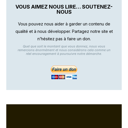
VOUS AIMEZ NOUS LIRE… SOUTENEZ-
NOUS
Vous pouvez nous aider à garder un contenu de
qualité et à nous développer. Partagez notre site et
n’hésitez pas à faire un don.
Quel que soit le montant que vous donnez, nous vous
remercions énormément et nous considérons cela comme un
réel encouragement à poursuivre notre démarche.