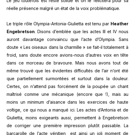
Le jeu toutefois est resté solide et on le félicitera pour sa
réelle présence malgré un état de la voix problématique.
Le triple rôle Olympia-Antonia-Giulietta est tenu par
Heather
Engebretson
. Disons d’emblée que les actes III et IV nous
auront davantage convaincu que l’acte d’Olympia. Sans
doute « Les oiseaux dans la charmille » se fait-il totalement à
froid, sans doute encore avions-nous d’autres voix en tête
dans ce morceau de bravoure. Mais nous avons tout de
même trouvé que les évidentes difficultés de l’air n’ont été
que partiellement surmontées et surtout dans la douleur.
Certes, on n’attend pas forcément de la poupée un chant
maîtrisé comme une mécanique (encore que !), mais au
moins un minimum d’aisance dans les exercices de haute
voltige, ce qui nous a manqué ici. Les actes d’Antonia et de
Giulietta, moins exigeants aussi, permettent à Engebretson
de corriger une première impression plutôt passable. La
barcarolle de l’acte vénitien est ainsi un joli moment de