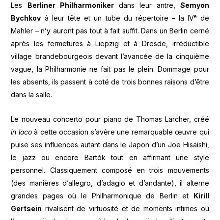
Les
Berliner Philharmoniker
dans leur antre,
Semyon
e
Bychkov
à leur tête et un tube du répertoire – la IV
de
Mahler – n’y auront pas tout à fait suffit. Dans un Berlin cerné
après les fermetures à Liepzig et à Dresde, irréductible
village brandebourgeois devant l’avancée de la cinquième
vague, la Philharmonie ne fait pas le plein. Dommage pour
les absents, ils passent à coté de trois bonnes raisons d’être
dans la salle.
Le nouveau concerto pour piano de Thomas Larcher, créé
in loco
à cette occasion s’avère une remarquable œuvre qui
puise ses influences autant dans le Japon d’un Joe Hisaishi,
le jazz ou encore Bartók tout en affirmant une style
personnel. Classiquement composé en trois mouvements
(des manières d’allegro, d’adagio et d’andante), il alterne
grandes pages où le Philharmonique de Berlin et
Kirill
Gertsein
rivalisent de virtuosité et de moments intimes où