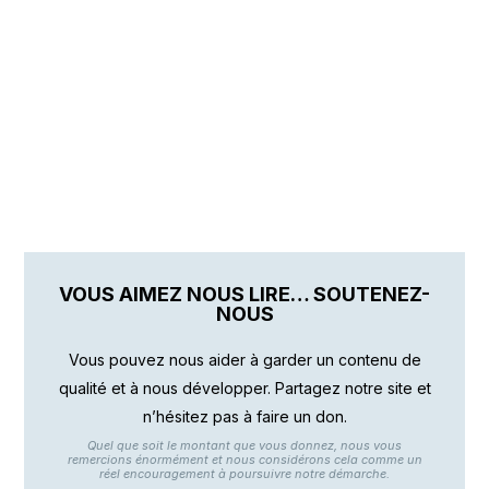
VOUS AIMEZ NOUS LIRE… SOUTENEZ-
NOUS
Vous pouvez nous aider à garder un contenu de
qualité et à nous développer. Partagez notre site et
n’hésitez pas à faire un don.
Quel que soit le montant que vous donnez, nous vous
remercions énormément et nous considérons cela comme un
réel encouragement à poursuivre notre démarche.