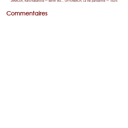
JANACEK, Kát'a Kabanová — Berlin (Komische Oper)
OFFENBACH, La Vie parisienne — Tours
Commentaires