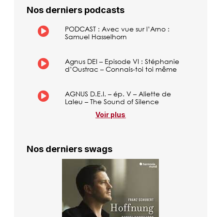
Nos derniers podcasts
PODCAST : Avec vue sur l’Arno :
Samuel Hasselhorn
Agnus DEI – Episode VI : Stéphanie
d’Oustrac – Connais-toi toi même
AGNUS D.E.I. – ép. V – Aliette de
Laleu – The Sound of Silence
Voir plus
Nos derniers swags