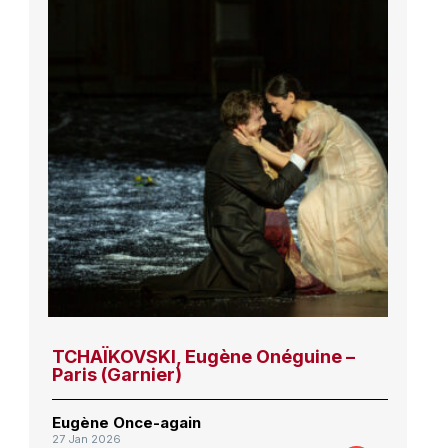
TCHAÏKOVSKI, Eugène Onéguine –
Paris (Garnier)
Eugène Once-again
27 Jan 2026