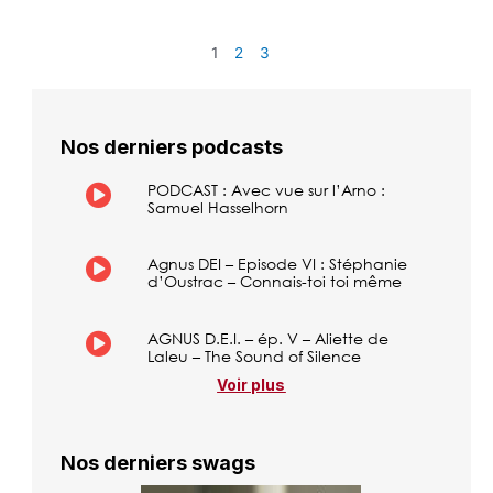
1
2
3
Nos derniers podcasts
PODCAST : Avec vue sur l’Arno :
Samuel Hasselhorn
Agnus DEI – Episode VI : Stéphanie
d’Oustrac – Connais-toi toi même
AGNUS D.E.I. – ép. V – Aliette de
Laleu – The Sound of Silence
Voir plus
Nos derniers swags