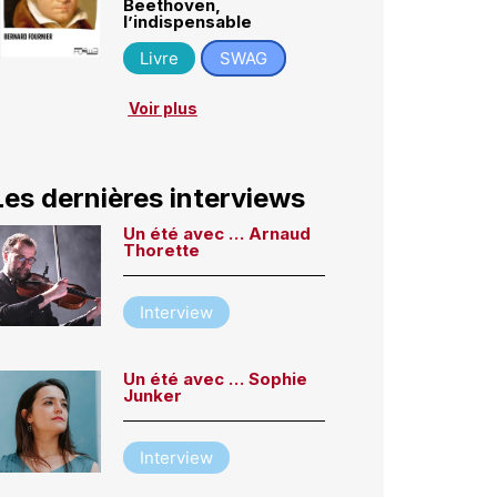
Beethoven,
l’indispensable
Livre
SWAG
Voir plus
Les dernières interviews
Un été avec … Arnaud
Thorette
Interview
Un été avec … Sophie
Junker
Interview