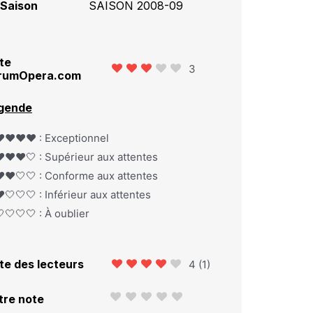
Saison
SAISON 2008-09
te
3
rumOpera.com
gende
️❤️❤️❤️ : Exceptionnel
️❤️❤️🤍 : Supérieur aux attentes
️❤️🤍🤍 : Conforme aux attentes
️🤍🤍🤍 : Inférieur aux attentes
🤍🤍🤍 : À oublier
te des lecteurs
4
(
1
)
tre note