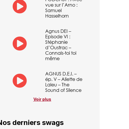
vue sur l’Arno :
Samuel
Hasselhorn
Agnus DEI –
Episode VI :
Stéphanie
d’Oustrac –
Connais-toi toi
même
AGNUS D.E.I. –
ép. V – Aliette de
Laleu – The
Sound of Silence
Voir plus
Nos derniers swags