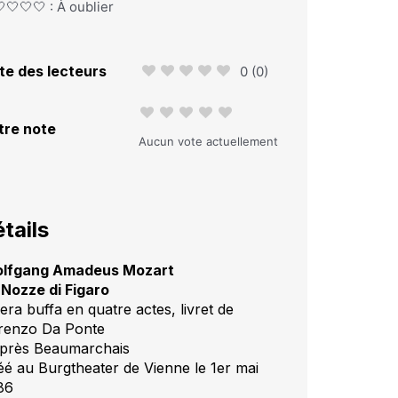
🤍🤍🤍 : À oublier
te des lecteurs
0
(
0
)
tre note
Aucun vote actuellement
tails
lfgang Amadeus Mozart
 Nozze di Figaro
era buffa en quatre actes, livret de
renzo Da Ponte
après Beaumarchais
éé au Burgtheater de Vienne le 1er mai
86