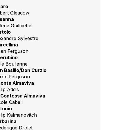
garo
bert Gleadow
sanna
lène Guilmette
rtolo
exandre Sylvestre
rcellina
dan Ferguson
erubino
lie Boulianne
n Basilio/Don Curzio
ron Ferguson
 Conte Almaviva
lip Addis
 Contessa Almaviva
cole Cabell
tonio
ilip Kalmanovitch
rbarina
édérique Drolet