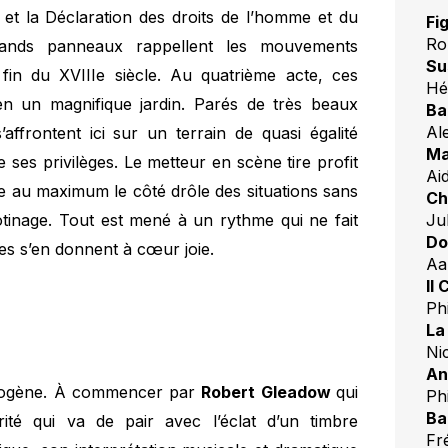
et la Déclaration des droits de l’homme et du
Fi
Ro
ands panneaux rappellent les mouvements
Su
e fin du XVIIIe siècle. Au quatrième acte, ces
Hé
n un magnifique jardin. Parés de très beaux
Ba
Al
ffrontent ici sur un terrain de quasi égalité
Ma
ses privilèges. Le metteur en scène tire profit
Ai
te au maximum le côté drôle des situations sans
Ch
tinage. Tout est mené à un rythme qui ne fait
Ju
Do
tes s’en donnent à cœur joie.
Aa
Il
Phi
La
Ni
An
omogène. À commencer par
Robert Gleadow
qui
Ph
Ba
té qui va de pair avec l’éclat d’un timbre
Fr