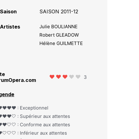
Saison
SAISON 2011-12
Artistes
Julie BOULIANNE
Robert GLEADOW
Hélène GUILMETTE
te
3
rumOpera.com
gende
️❤️❤️❤️ : Exceptionnel
️❤️❤️🤍 : Supérieur aux attentes
️❤️🤍🤍 : Conforme aux attentes
️🤍🤍🤍 : Inférieur aux attentes