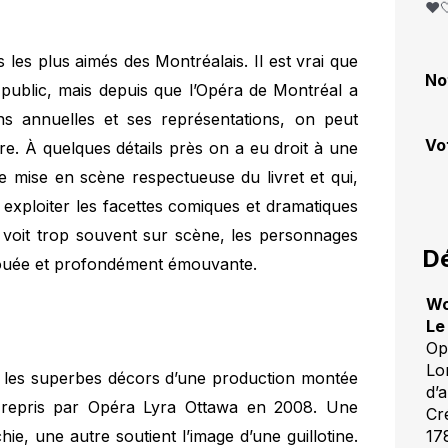
❤️
les plus aimés des Montréalais. Il est vrai que
No
ge public, mais depuis que l’Opéra de Montréal a
ns annuelles et ses représentations, on peut
Vo
e. À quelques détails près on a eu droit à une
e mise en scène respectueuse du livret et qui,
t exploiter les facettes comiques et dramatiques
 voit trop souvent sur scène, les personnages
Dé
ouée et profondément émouvante.
Wo
Le
Op
Lo
e les superbes décors d’une production montée
d’
 repris par Opéra Lyra Ottawa en 2008. Une
Cr
ie, une autre soutient l’image d’une guillotine.
17