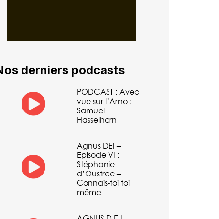
Nos derniers podcasts
PODCAST : Avec
vue sur l’Arno :
Samuel
Hasselhorn
Agnus DEI –
Episode VI :
Stéphanie
d’Oustrac –
Connais-toi toi
même
AGNUS D.E.I. –