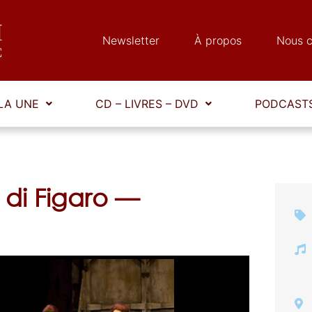
Newsletter
À propos
Nous c
LA UNE
CD – LIVRES – DVD
PODCASTS
 di Figaro —