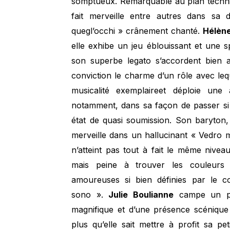
somptueux. Remarquable au plan techniq
fait merveille entre autres dans sa 
quegl’occhi » crânement chanté.
Hélène
elle exhibe un jeu éblouissant et une s
son superbe legato s’accordent bien a
conviction le charme d’un rôle avec leq
musicalité exemplaireet déploie un
notamment, dans sa façon de passer si
état de quasi soumission. Son baryton,
merveille dans un hallucinant « Vedro 
n’atteint pas tout à fait le même niveau
mais peine à trouver les couleurs 
amoureuses si bien définies par le 
sono ».
Julie Boulianne
campe un pag
magnifique et d’une présence scénique 
plus qu’elle sait mettre à profit sa p