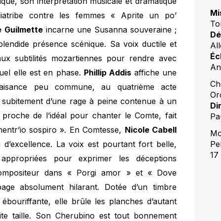
ue, son interprétation musicale et dramatique
Mi
diatribe contre les femmes « Aprite un po’
To
 Guilmette
incarne une Susanna souveraine ;
Dé
plendide présence scénique. Sa voix ductile et
Al
Éc
ux subtilités mozartiennes pour rendre avec
An
uel elle est en phase.
Phillip Addis
affiche une
Ch
e aisance peu commune, au quatrième acte
Or
 subitement d’une rage à peine contenue à un
Di
 proche de l’idéal pour chanter le Comte, fait
Pa
mentr’io sospiro ». En Comtesse,
Nicole Cabell
Mon
 d’excellence. La voix est pourtant fort belle,
Pel
17
appropriées pour exprimer les déceptions
compositeur dans « Porgi amor » et « Dove
e absolument hilarant. Dotée d’un timbre
ébouriffante, elle brûle les planches d’autant
etite taille. Son Cherubino est tout bonnement