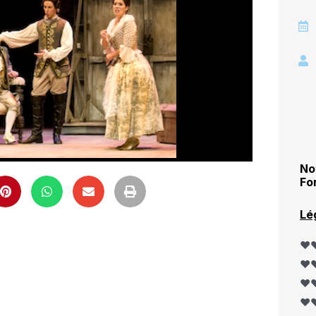
No
Fo
Lé
❤️❤
❤️❤
❤️❤
❤️❤