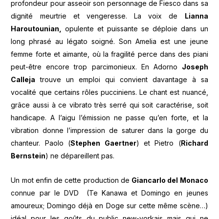
profondeur pour asseoir son personnage de Fiesco dans sa
dignité meurtrie et vengeresse. La voix de
Lianna
Haroutounian,
opulente et puissante se déploie dans un
long phrasé au légato soigné. Son Amelia est une jeune
femme forte et aimante, où la fragilité perce dans des piani
peut-être encore trop parcimonieux. En Adorno
Joseph
Calleja
trouve un emploi qui convient davantage à sa
vocalité que certains rôles pucciniens. Le chant est nuancé,
grâce aussi à ce vibrato très serré qui soit caractérise, soit
handicape. A l’aigu l’émission ne passe qu’en forte, et la
vibration donne l’impression de saturer dans la gorge du
chanteur. Paolo (
Stephen Gaertner
) et Pietro (
Richard
Bernstein
) ne dépareillent pas.
Un mot enfin de cette production de
Giancarlo del Monaco
connue par le DVD (Te Kanawa et Domingo en jeunes
amoureux; Domingo déjà en Doge sur cette même scène…)
idéal pour les goûts du public new-yorkais mais qui ne