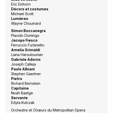
Eric Einhorn
Décors
et costumes
Michael Scott
Lumières
Wayne Chouinard
Simon Boccanegra
Placido Domingo
Jacopo Fiesco
Ferruccio Furlanetto
Amelia Grimaldi
Liana Haroutounian
Gabriele Adorno
Joseph Calleja
Paolo Albiani
Stephen Gaertner
Pietro
Richard Bernstein
Capitaine
Noah Baetge
Servante
Edyta Kulczak
Orchestre et Chœurs du Metropolitan Opera