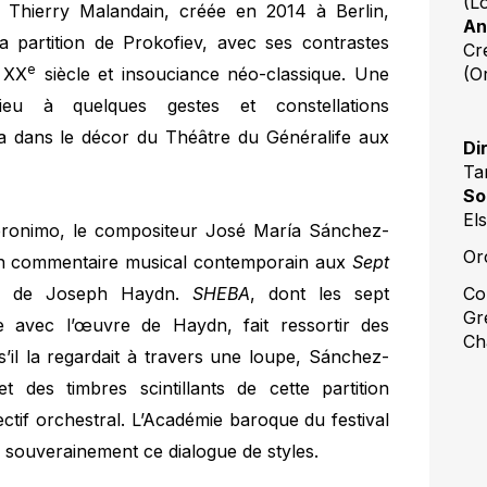
(L
de Thierry Malandain, créée en 2014 à Berlin,
An
a partition de Prokofiev, avec ses contrastes
Cr
e
u XX
siècle et insouciance néo-classique. Une
(O
lieu à quelques gestes et constellations
la dans le décor du Théâtre du Généralife aux
Di
Ta
So
Els
ronimo, le compositeur José María Sánchez-
Or
 un commentaire musical contemporain aux
Sept
de Joseph Haydn.
SHEBA
, dont les sept
Co
Gre
 avec l’œuvre de Haydn, fait ressortir des
Ch
s’il la regardait à travers une loupe, Sánchez-
t des timbres scintillants de cette partition
ctif orchestral. L’Académie baroque du festival
 souverainement ce dialogue de styles.