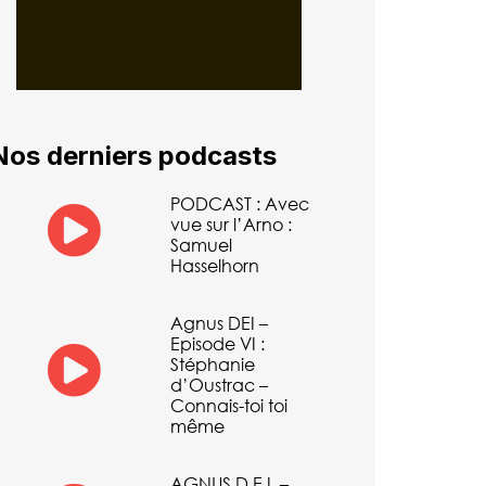
Nos derniers podcasts
PODCAST : Avec
vue sur l’Arno :
Samuel
Hasselhorn
Agnus DEI –
Episode VI :
Stéphanie
d’Oustrac –
Connais-toi toi
même
AGNUS D.E.I. –