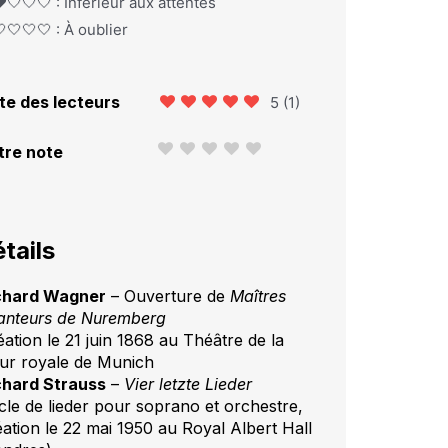
️🤍🤍🤍 : Inférieur aux attentes
🤍🤍🤍 : À oublier
te des lecteurs
5
(
1
)
tre note
tails
chard Wagner
– Ouverture de
Maîtres
anteurs de Nuremberg
éation le 21 juin 1868 au Théâtre de la
ur royale de Munich
chard Strauss
–
Vier letzte Lieder
cle de lieder pour soprano et orchestre,
éation le 22 mai 1950 au Royal Albert Hall