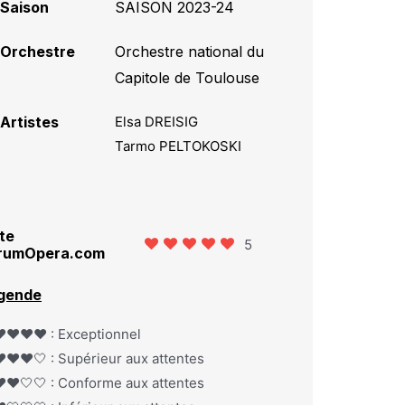
Saison
SAISON 2023-24
Orchestre
Orchestre national du
Capitole de Toulouse
Artistes
Elsa DREISIG
Tarmo PELTOKOSKI
te
5
rumOpera.com
gende
️❤️❤️❤️ : Exceptionnel
️❤️❤️🤍 : Supérieur aux attentes
️❤️🤍🤍 : Conforme aux attentes