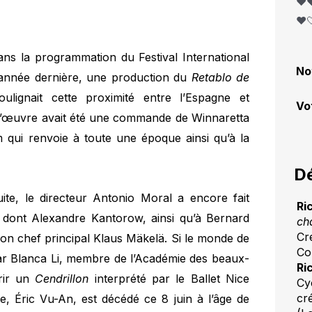
❤️❤
❤️
ans la programmation du Festival International
No
année dernière, une production du
Retablo de
ignait cette proximité entre l’Espagne et
Vo
, l’œuvre avait été une commande de Winnaretta
 qui renvoie à toute une époque ainsi qu’à la
Dé
ite, le directeur Antonio Moral a encore fait
Ri
, dont Alexandre Kantorow, ainsi qu’à Bernard
ch
Cr
son chef principal Klaus Mäkelä. Si le monde de
Co
par Blanca Li, membre de l’Académie des beaux-
Ri
vrir un
Cendrillon
interprété par le Ballet Nice
Cy
cr
ue, Éric Vu-An, est décédé ce 8 juin à l’âge de