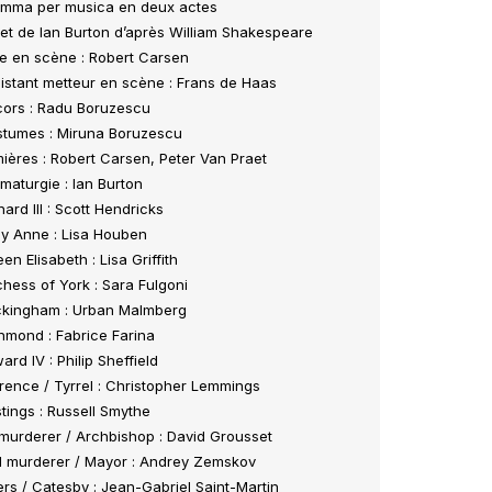
mma per musica en deux actes
ret de Ian Burton d’après William Shakespeare
e en scène : Robert Carsen
istant metteur en scène : Frans de Haas
ors : Radu Boruzescu
tumes : Miruna Boruzescu
ières : Robert Carsen, Peter Van Praet
maturgie : Ian Burton
hard III : Scott Hendricks
y Anne : Lisa Houben
en Elisabeth : Lisa Griffith
hess of York : Sara Fulgoni
kingham : Urban Malmberg
hmond : Fabrice Farina
ard IV : Philip Sheffield
rence / Tyrrel : Christopher Lemmings
tings : Russell Smythe
 murderer / Archbishop : David Grousset
 murderer / Mayor : Andrey Zemskov
ers / Catesby : Jean-Gabriel Saint-Martin