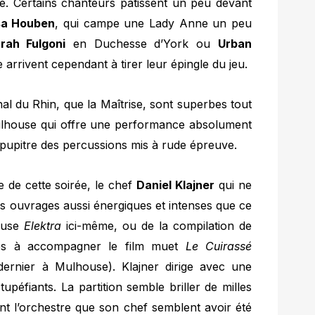
e. Certains chanteurs pâtissent un peu devant
sa Houben
, qui campe une Lady Anne un peu
rah Fulgoni
en Duchesse d’York ou
Urban
rivent cependant à tirer leur épingle du jeu.
al du Rhin, que la Maîtrise, sont superbes tout
house qui offre une performance absolument
 pupitre des percussions mis à rude épreuve.
e de cette soirée, le chef
Daniel Klajner
qui ne
es ouvrages aussi énergiques et intenses que ce
euse
Elektra
ici-même, ou de la compilation de
ées à accompagner le film muet
Le Cuirassé
dernier à Mulhouse). Klajner dirige avec une
upéfiants. La partition semble briller de milles
nt l’orchestre que son chef semblent avoir été