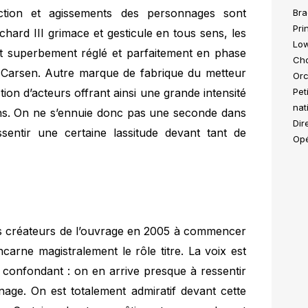
ction et agissements des personnages sont
Bra
Pri
ichard III grimace et gesticule en tous sens, les
Low
est superbement réglé et parfaitement en phase
Chœ
c Carsen. Autre marque de fabrique du metteur
Orc
ion d’acteurs offrant ainsi une grande intensité
Pet
nat
ins. On ne s’ennuie donc pas une seconde dans
Dir
sentir une certaine lassitude devant tant de
Opé
es créateurs de l’ouvrage en 2005 à commencer
ncarne magistralement le rôle titre. La voix est
t confondant : on en arrive presque à ressentir
age. On est totalement admiratif devant cette