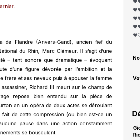
❤️❤
ernier
.
❤️❤
❤️❤
❤️❤
❤️
 de Flandre (Anvers-Gand), ancien fief du
ational du Rhin, Marc Clémeur. Il s’agit d’une
No
nsité – tant sonore que dramatique – évoquant
ute d’une figure dévorée par l’ambition et la
re frère et ses neveux puis à épouser la femme
Vo
it assassiner, Richard III meurt sur le champ de
vrage repose bien entendu sur la pièce de
rton en un opéra de deux actes se déroulant
Dé
 fait de cette compression (ou bien est-ce un
nt aucune pause dans une action constamment
Gi
énements se bousculent.
Ric