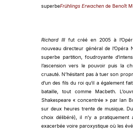
superbe
Frühlings Erwachen
de Benoît M
Richard III
fut créé en 2005 à l’Opéra
nouveau directeur général de l’Opéra N
superbe partition, foudroyante d’inte
l’ascension vers le pouvoir puis la ch
cruauté. N’hésitant pas à tuer son prop
d’un des fils du roi qu’il a également fa
bataille, tout comme Macbeth. L’ou
Shakespeare « concentrée » par Ian Bu
sur deux heures trente de musique. Du
choix délibéré), il n’y a pratiqueme
exacerbée voire paroxystique où les év