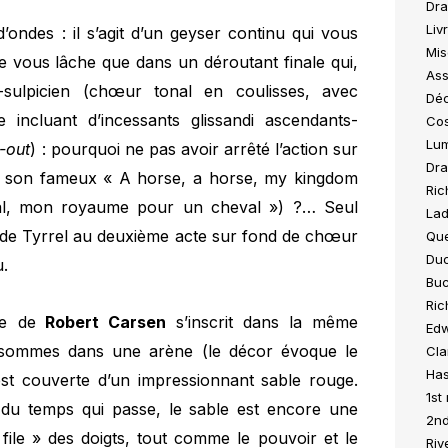
Dra
Liv
ondes : il s’agit d’un geyser continu qui vous
Mis
e vous lâche que dans un déroutant finale qui,
Ass
sulpicien (chœur tonal en coulisses, avec
Déc
incluant d’incessants glissandi ascendants-
Cos
Lum
-out
) : pourquoi ne pas avoir arrêté l’action sur
Dra
ant son fameux « A horse, a horse, my kingdom
Ric
al, mon royaume pour un cheval ») ?… Seul
Lad
it de Tyrrel au deuxième acte sur fond de chœur
Que
Duc
u.
Buc
Ric
ne de
Robert Carsen
s’inscrit dans la même
Edw
 sommes dans une arène (le décor évoque le
Cla
Has
 est couverte d’un impressionnant sable rouge.
1st
du temps qui passe, le sable est encore une
2nd
 file » des doigts, tout comme le pouvoir et le
Riv