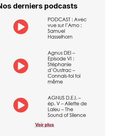
Nos derniers podcasts
PODCAST : Avec
vue sur l’Arno :
Samuel
Hasselhorn
Agnus DEI –
Episode VI :
Stéphanie
d’Oustrac –
Connais-toi toi
même
AGNUS D.E.I. –
ép. V – Aliette de
Laleu – The
Sound of Silence
Voir plus