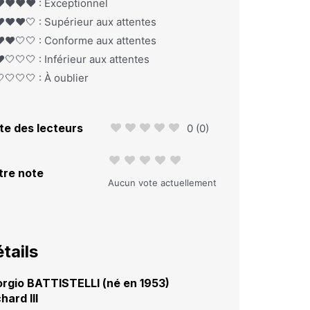
️❤️❤️❤️ : Exceptionnel
️❤️❤️🤍 : Supérieur aux attentes
️❤️🤍🤍 : Conforme aux attentes
️🤍🤍🤍 : Inférieur aux attentes
🤍🤍🤍 : À oublier
te des lecteurs
0
(
0
)
tre note
Aucun vote actuellement
tails
orgio BATTISTELLI (né en 1953)
hard III