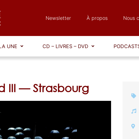
Newsletter
À propos
Nous c
LA UNE
CD – LIVRES – DVD
PODCASTS
d III — Strasbourg