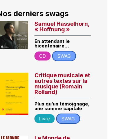
Nos derniers swags
Samuel Hasselhorn,
« Hoffnung »
En attendant le
bicentenaire…
CD
SWAG
Critique musicale et
autres textes sur la
musique (Romain
Rolland)
Plus qu’un témoignage,
une somme capitale
Livre
SWAG
Le Monde de