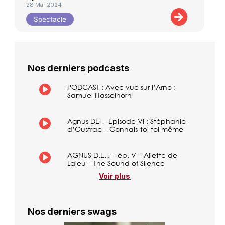
28 Mar 2024
Spectacle
Nos derniers podcasts
PODCAST : Avec vue sur l’Arno :
Samuel Hasselhorn
Agnus DEI – Episode VI : Stéphanie
d’Oustrac – Connais-toi toi même
AGNUS D.E.I. – ép. V – Aliette de
Laleu – The Sound of Silence
Voir plus
Nos derniers swags