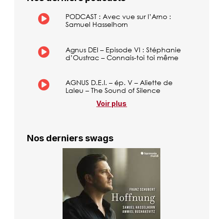
PODCAST : Avec vue sur l’Arno :
Samuel Hasselhorn
Agnus DEI – Episode VI : Stéphanie
d’Oustrac – Connais-toi toi même
AGNUS D.E.I. – ép. V – Aliette de
Laleu – The Sound of Silence
Voir plus
Nos derniers swags