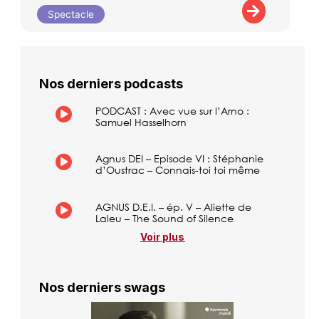
Spectacle
Nos derniers podcasts
PODCAST : Avec vue sur l’Arno :
Samuel Hasselhorn
Agnus DEI – Episode VI : Stéphanie
d’Oustrac – Connais-toi toi même
AGNUS D.E.I. – ép. V – Aliette de
Laleu – The Sound of Silence
Voir plus
Nos derniers swags