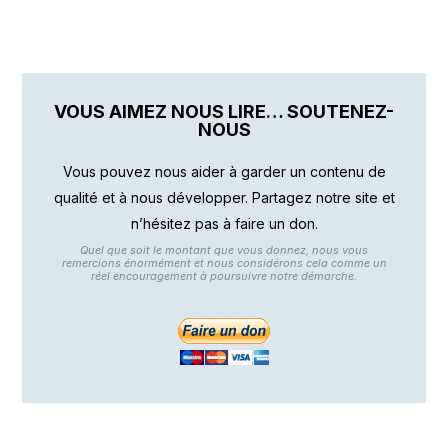
VOUS AIMEZ NOUS LIRE… SOUTENEZ-
NOUS
Vous pouvez nous aider à garder un contenu de
qualité et à nous développer. Partagez notre site et
n’hésitez pas à faire un don.
Quel que soit le montant que vous donnez, nous vous
remercions énormément et nous considérons cela comme un
réel encouragement à poursuivre notre démarche.