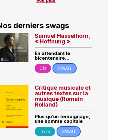
Voir plus
Nos derniers swags
Samuel Hasselhorn,
« Hoffnung »
En attendant le
bicentenaire…
CD
SWAG
Critique musicale et
autres textes sur la
musique (Romain
Rolland)
Plus qu’un témoignage,
une somme capitale
Livre
SWAG