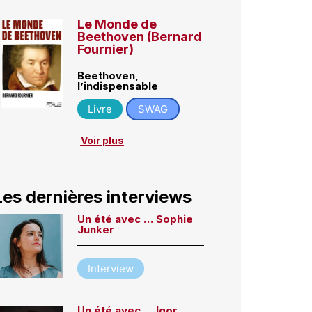
Le Monde de
Beethoven (Bernard
Fournier)
Beethoven,
l’indispensable
Livre
SWAG
Voir plus
Les dernières interviews
Un été avec … Sophie
Junker
Interview
Un été avec … Igor