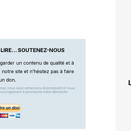
 LIRE… SOUTENEZ-NOUS
garder un contenu de qualité et à
otre site et n’hésitez pas à faire
un don.
nnez, nous vous remercions énormément et nous
ncouragement à poursuivre notre démarche.