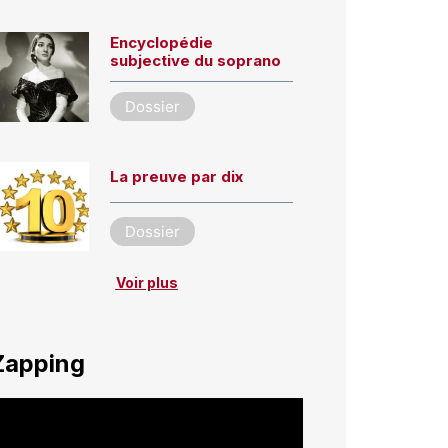
Encyclopédie
subjective du soprano
Dossier
La preuve par dix
Dossier
Voir plus
Zapping