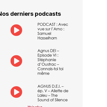
Nos derniers podcasts
PODCAST : Avec
vue sur l’Arno :
Samuel
Hasselhorn
Agnus DEI –
Episode VI :
Stéphanie
d’Oustrac –
Connais-toi toi
même
AGNUS D.E.I. –
ép. V – Aliette de
Laleu – The
Sound of Silence