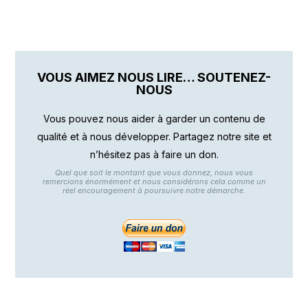
VOUS AIMEZ NOUS LIRE… SOUTENEZ-
NOUS
Vous pouvez nous aider à garder un contenu de
qualité et à nous développer. Partagez notre site et
n’hésitez pas à faire un don.
Quel que soit le montant que vous donnez, nous vous
remercions énormément et nous considérons cela comme un
réel encouragement à poursuivre notre démarche.