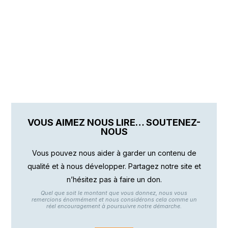
VOUS AIMEZ NOUS LIRE… SOUTENEZ-
NOUS
Vous pouvez nous aider à garder un contenu de
qualité et à nous développer. Partagez notre site et
n’hésitez pas à faire un don.
Quel que soit le montant que vous donnez, nous vous
remercions énormément et nous considérons cela comme un
réel encouragement à poursuivre notre démarche.