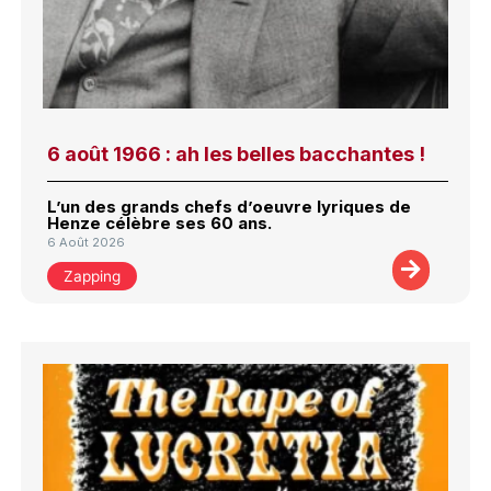
6 août 1966 : ah les belles bacchantes !
L’un des grands chefs d’oeuvre lyriques de
Henze célèbre ses 60 ans.
6 Août 2026
Zapping