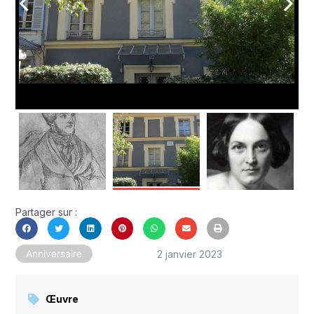
arrow_back_ios
arrow_forward_ios
Partager sur :
2 janvier 2023
Anniversaire
Œuvre