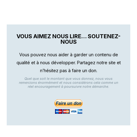
VOUS AIMEZ NOUS LIRE… SOUTENEZ-
NOUS
Vous pouvez nous aider à garder un contenu de
qualité et à nous développer. Partagez notre site et
n’hésitez pas à faire un don.
Quel que soit le montant que vous donnez, nous vous
remercions énormément et nous considérons cela comme un
réel encouragement à poursuivre notre démarche.