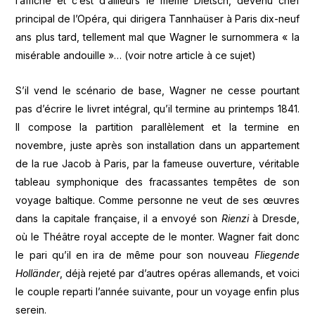
l’affiche et c’est d’ailleurs le même Dietsch, devenu chef
principal de l’Opéra, qui dirigera Tannhaüser à Paris dix-neuf
ans plus tard, tellement mal que Wagner le surnommera « la
misérable andouille »… (voir notre article à ce sujet)
S’il vend le scénario de base, Wagner ne cesse pourtant
pas d’écrire le livret intégral, qu’il termine au printemps 1841.
Il compose la partition parallèlement et la termine en
novembre, juste après son installation dans un appartement
de la rue Jacob à Paris, par la fameuse ouverture, véritable
tableau symphonique des fracassantes tempêtes de son
voyage baltique. Comme personne ne veut de ses œuvres
dans la capitale française, il a envoyé son
Rienzi
à Dresde,
où le Théâtre royal accepte de le monter. Wagner fait donc
le pari qu’il en ira de même pour son nouveau
Fliegende
Holländer
, déjà rejeté par d’autres opéras allemands, et voici
le couple reparti l’année suivante, pour un voyage enfin plus
serein.