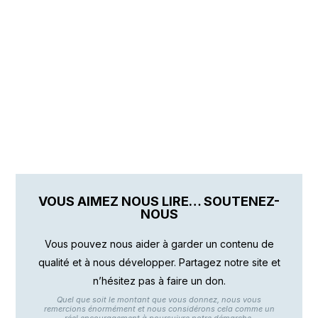
VOUS AIMEZ NOUS LIRE… SOUTENEZ-
NOUS
Vous pouvez nous aider à garder un contenu de
qualité et à nous développer. Partagez notre site et
n’hésitez pas à faire un don.
Quel que soit le montant que vous donnez, nous vous
remercions énormément et nous considérons cela comme un
réel encouragement à poursuivre notre démarche.