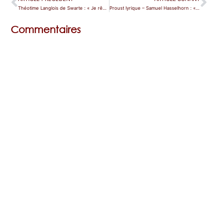
Théotime Langlois de Swarte : « Je rêverais de diriger Don Giovanni avec Peter Mattei »
Proust lyrique – Samuel Hasselhorn : « Ce serait un rêve de monter sur scène aux côtés de Bryn Terfel »
Commentaires