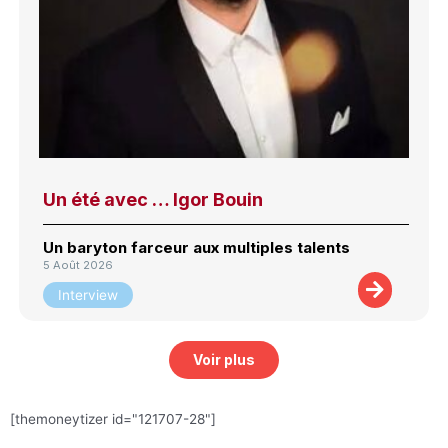
Un été avec … Igor Bouin
Un baryton farceur aux multiples talents
5 Août 2026
Interview
Voir plus
[themoneytizer id="121707-28"]