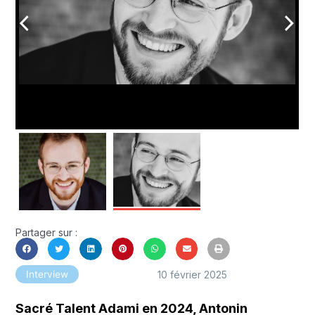
arrow_back_ios
arrow_forward_ios
Partager sur :
10 février 2025
Interview
Sacré Talent Adami en 2024, Antonin