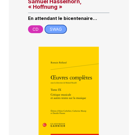
Samuel Hasselhorn,
« Hoffnung »
En attendant le bicentenaire…
CD
SWAG