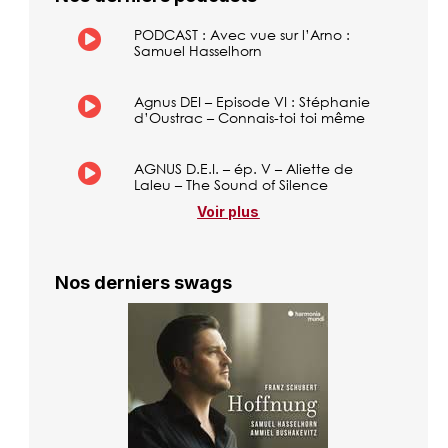
PODCAST : Avec vue sur l’Arno :
Samuel Hasselhorn
Agnus DEI – Episode VI : Stéphanie
d’Oustrac – Connais-toi toi même
AGNUS D.E.I. – ép. V – Aliette de
Laleu – The Sound of Silence
Voir plus
Nos derniers swags